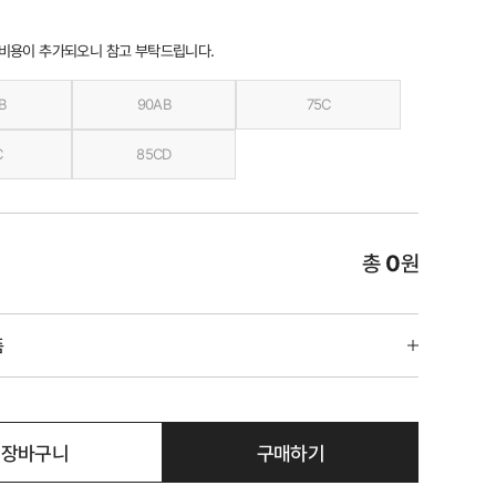
 비용이 추가되오니 참고 부탁드립니다.
B
90AB
75C
C
85CD
총
0
원
품
장바구니
구매하기