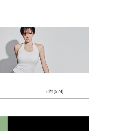
라인핏팬티
7,900원
리뷰(
524
)