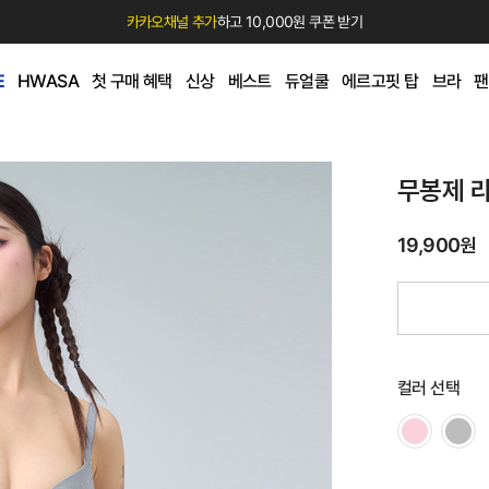
카카오채널 추가
하고 10,000원 쿠폰 받기
E
HWASA
첫 구매 혜택
신상
베스트
듀얼쿨
에르고핏 탑
브라
팬
무봉제 
19,900원
컬러 선택