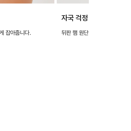
자국 걱정 없는 햄 원단
게 잡아줍니다.
뒤판 햄 원단이 힙라인과 엉덩이