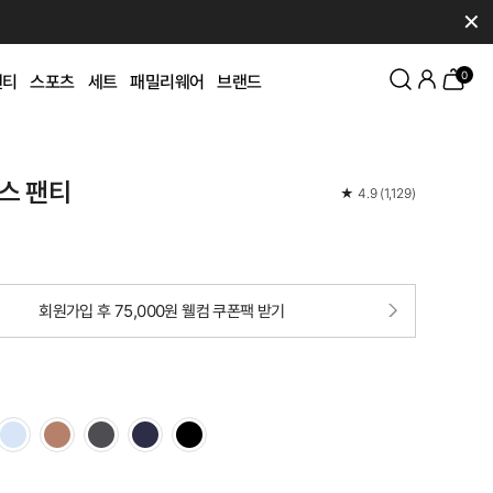
✕
0
팬티
스포츠
세트
패밀리웨어
브랜드
스 팬티
★
4.9
(
1,129
)
회원가입 후 75,000원 웰컴 쿠폰팩 받기