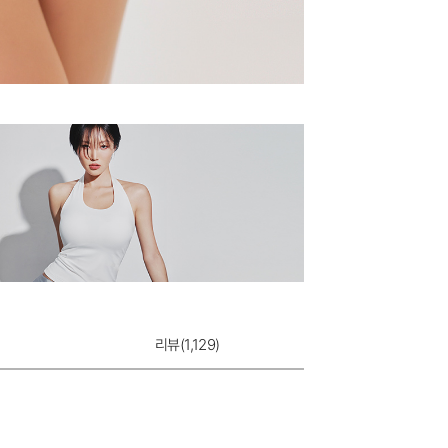
리뷰(
1,129
)