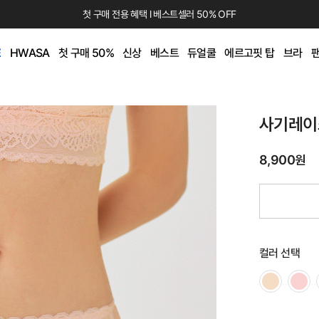
첫 구매 전용 혜택 l 베스트셀러 50% OFF
E
HWASA
첫 구매 50%
신상
베스트
듀얼쿨
에르고핏 탑
브라
사기레이
8,900원
컬러 선택