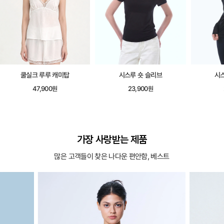
쿨실크 루루 캐미탑
시스루 숏 슬리브
시
47,900원
23,900원
가장 사랑받는 제품
많은 고객들이 찾은 나다운 편안함, 베스트