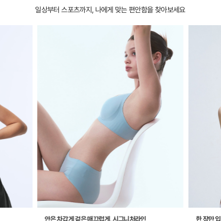
일상부터 스포츠까지, 나에게 맞는 편안함을 찾아보세요
안은 차갑게 겉은 매끄럽게, 시그니처라인
한 장만 