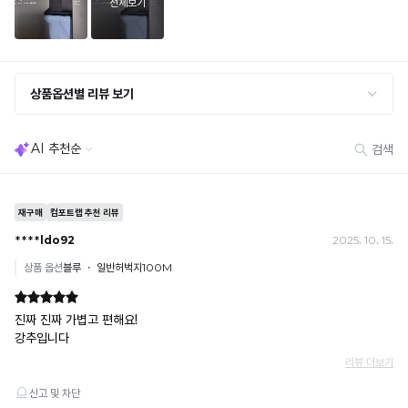
· 단품 반송 후 품절 시 대체 상품 안내 / 추가 접수 시 배송비 발생 가능
교환·반품 불가
· 수령 후 7일 초과 / 택 제거·세탁·착용·훼손·오염된 상품
· 불량·오배송이라도 택 제거 또는 세탁 후에는 불가
· 사이즈 허용 오차(약 1cm) / 실밥·미세 컬러 차이 등 대량생산 특성에 의한 사소한 차이
· 고객 부주의로 인한 변형·훼손·오염
· 다종 PACK 구성 상품의 부분 반품 및 타상품 교환 불가
[결제]
무통장(가상계좌)
· 입금자명: ㈜컴포트랩 / 주문 후 3일 이내 입금 (기간 초과 시 자동 취소, 복구 불가)
· 금액·은행·계좌번호 오입력 시 송금 불가 → 정확히 확인 후 입금 / 문의: 1:1 채팅
· 여러 건 주문 시 가상계좌별로 각각 입금 (총액 일괄 입금 불가)
예) 1만원 A + 1만원 B → 각 1만원씩 입금 O / 합산 2만원 입금 ✕
휴대폰 결제
· 취소 가능: 결제한 당월 말일까지
예) 12/30 결제 → 12/31까지 취소 가능
· 당월 취소 불가 시: 수수료 3.5% 차감 후 현금 환불
쿠폰
· 일반 상품 구매 시에만 적용 가능
· 이벤트·1+1·세트·할인 적용 상품·ACC·프리미엄·다종구성 상품은 적용 불가
· 배송 준비 중이라도 송장 등록 후에는 주문 취소 불가