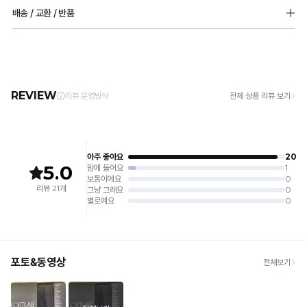
3개>>10개
[Care Guide]
배송 / 교환 / 반품
1. 고온 세탁은 제품 변형의 원인이 될 수 있으므로, 미지근한 물로 세탁해 주세요.
2. 기계 세탁을 할 경우 제품 손상 및 변형 방지를 위해, 반드시 세탁망을 사용해 주세요.
[배송]
3. 건조기 사용 시 고온으로 인한 제품 손상 및 변형이 발생할 수 있으므로 자연 건조해
· 택배사: 한진택배 (1588-0011) | 기본 배송비 2,500원 / 3만원 이상 무료배송
주세요.
· 제주 +3,000원 / 도서산간 +5,000원 (교환·반품 시 왕복 총 비용 11,000원
4. 짙은 색상과 밝은 색상은 분리하여 세탁해 주세요.
~15,000원)
5. 땀과 비 등에 젖은 상태로 방치할 경우, 변색 또는 이염현상이 나타날 수 있습니다.
· 평일 오전 10시 이전 결제 완료 시 당일 발송 (이후 1~3 영업일 소요)
6. 소비자 부주의로 인한 제품 손상은 보상되지 않습니다.
· 주문 폭주 시 순차 발송으로 배송이 지연될 수 있는 점 양해 부탁드리며, 배송 지연은 무
상 반품 사유에 해당하지 않습니다.
[Product Info]
제조원: (주)컴포트랩 협력 업체
[교환 / 반품]
판매원: (주)컴포트랩
접수
제조국:
중국
· 수령 후 7일 이내 마이페이지 또는 1:1 채팅으로 접수 → 수령 후 10일 이내 도착분 처리
가능
배송비
· 단순변심 (사이즈·컬러·디자인 변경): 교환·반품 배송비 5,000원
· 불량 상품: 동일 상품(동일 컬러·사이즈) 1회 교환 / 다른 디자인 교환 시 배송비 5,000
원
· 빠른 수령이 필요할 경우, 교환보다 전체반품 후 재구매를 권장합니다.
(교환: 약 10영업일 / 반품: 약 7영업일 소요, 배송비 동일)
세트 교환 유의
· 옵션 품절 우려가 있으므로 세트 구매 시 함께 반송 권장