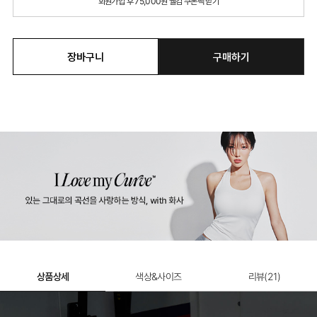
회원가입 후 75,000원 웰컴 쿠폰팩 받기
장바구니
구매하기
상품상세
색상&사이즈
리뷰(
21
)