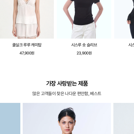
시스루 숏 슬리브
시스루 롱 슬리브
시어레이
23,900원
25,900원
가장 사랑받는 제품
많은 고객들이 찾은 나다운 편안함, 베스트