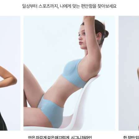
일상부터 스포츠까지, 나에게 맞는 편안함을 찾아보세요
안은 차갑게 겉은 매끄럽게, 시그니처라인
한 장만 