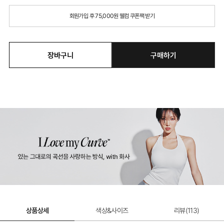
회원가입 후 75,000원 웰컴 쿠폰팩 받기
장바구니
구매하기
상품상세
색상&사이즈
리뷰(
113
)