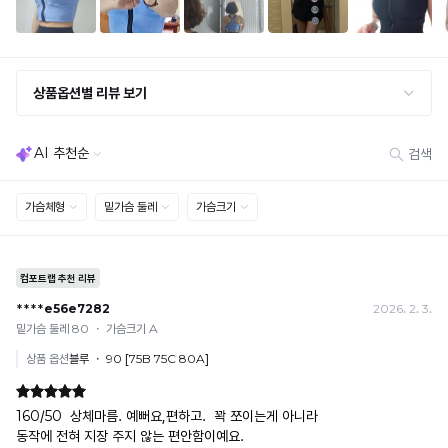
교환·반품 불가
· 수령 후 7일 초과 / 택 제거·세탁·착용·훼손·오염된 상품
· 불량·오배송이라도 택 제거 또는 세탁 후에는 불가
· 사이즈 허용 오차(약 1cm) / 실밥·미세 컬러 차이 등 대량생산 특성에 의한 사소한 차이
· 고객 부주의로 인한 변형·훼손·오염
· 다종 PACK 구성 상품의 부분 반품 및 타상품 교환 불가
[결제]
무통장(가상계좌)
· 입금자명: ㈜컴포트랩 / 주문 후 3일 이내 입금 (기간 초과 시 자동 취소, 복구 불가)
· 금액·은행·계좌번호 오입력 시 송금 불가 → 정확히 확인 후 입금 / 문의: 1:1 채팅
· 여러 건 주문 시 가상계좌별로 각각 입금 (총액 일괄 입금 불가)
예) 1만원 A + 1만원 B → 각 1만원씩 입금 O / 합산 2만원 입금 ✕
휴대폰 결제
· 취소 가능: 결제한 당월 말일까지
예) 12/30 결제 → 12/31까지 취소 가능
· 당월 취소 불가 시: 수수료 3.5% 차감 후 현금 환불
쿠폰
· 일반 상품 구매 시에만 적용 가능
· 이벤트·1+1·세트·할인 적용 상품·ACC·프리미엄·다종구성 상품은 적용 불가
· 배송 준비 중이라도 송장 등록 후에는 주문 취소 불가
· 배송 중 미협의 반품 접수 시, 회수 완료 후 단순변심 반품으로 처리되어 배송비가 부과