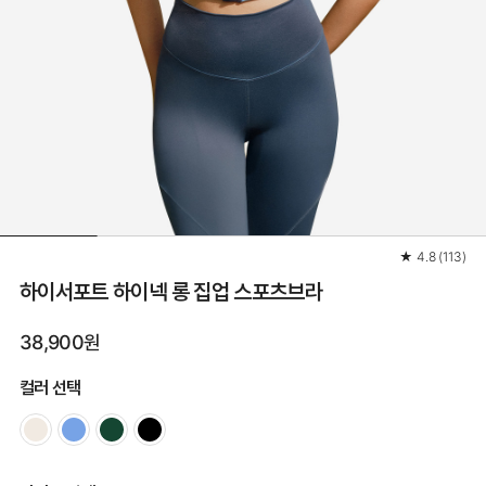
★
4.8
(
113
)
하이서포트 하이넥 롱 집업 스포츠브라
38,900원
컬러 선택