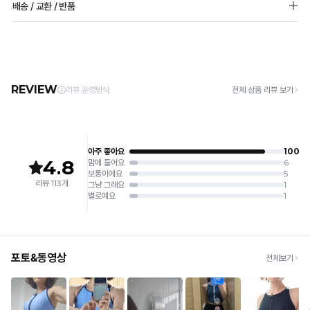
배송 / 교환 / 반품
몰드두께: 상세페이지 참조
1. 고온 세탁은 제품 변형의 원인이 될 수 있으므로, 미지근한 물로 세탁해 주세요.
패드 추가 불가능
2. 기계 세탁을 할 경우 제품 손상 및 변형 방지를 위해, 반드시 세탁망을 사용해 주세요.
[배송]
3. 건조기 사용 시 고온으로 인한 제품 손상 및 변형이 발생할 수 있으므로 자연 건조해
· 택배사: 한진택배 (1588-0011) | 기본 배송비 2,500원 / 3만원 이상 무료배송
주세요.
· 제주 +3,000원 / 도서산간 +5,000원 (교환·반품 시 왕복 총 비용 11,000원
4. 짙은 색상과 밝은 색상은 분리하여 세탁해 주세요.
~15,000원)
5. 땀과 비 등에 젖은 상태로 방치할 경우, 변색 또는 이염현상이 나타날 수 있습니다.
· 평일 오전 10시 이전 결제 완료 시 당일 발송 (이후 1~3 영업일 소요)
6. 소비자 부주의로 인한 제품 손상은 보상되지 않습니다.
· 주문 폭주 시 순차 발송으로 배송이 지연될 수 있는 점 양해 부탁드리며, 배송 지연은 무
상 반품 사유에 해당하지 않습니다.
[Product Info]
제조원: (주)컴포트랩 협력 업체
[교환 / 반품]
판매원: (주)컴포트랩
접수
제조국:
중국
· 수령 후 7일 이내 마이페이지 또는 1:1 채팅으로 접수 → 수령 후 10일 이내 도착분 처리
가능
배송비
· 단순변심 (사이즈·컬러·디자인 변경): 교환·반품 배송비 5,000원
· 불량 상품: 동일 상품(동일 컬러·사이즈) 1회 교환 / 다른 디자인 교환 시 배송비 5,000
원
· 빠른 수령이 필요할 경우, 교환보다 전체반품 후 재구매를 권장합니다.
(교환: 약 10영업일 / 반품: 약 7영업일 소요, 배송비 동일)
세트 교환 유의
· 옵션 품절 우려가 있으므로 세트 구매 시 함께 반송 권장
· 단품 반송 후 품절 시 대체 상품 안내 / 추가 접수 시 배송비 발생 가능