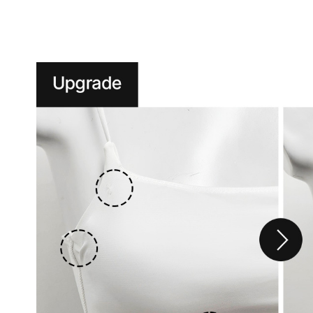
니
다.
실
용
신
안
출
원
제
20-
2024-
000****
호
듀
얼
쿨