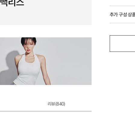
추가 구성 상
리뷰(
840
)
듀얼쿨 하이웨이스
12,900원