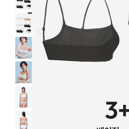
일
부
드
럽
고
산
뜻
하
게,
오
랜
연
구
와
설