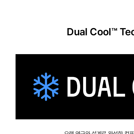
원
단
실
Dual Cool™ Te
용
신
안
출
원
땀
이
나
도
달
오랜 연구와 설계로 완성한 컴