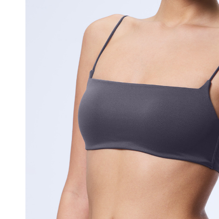
얼
쿨
접
합
기
술
은
실
용
신
안
출
원
되
어
오