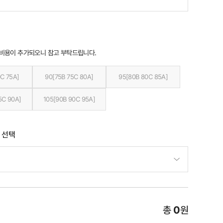
 비용이 추가되오니 참고 부탁드립니다.
C 75A]
90[75B 75C 80A]
95[80B 80C 85A]
5C 90A]
105[90B 90C 95A]
 선택
총
0
원