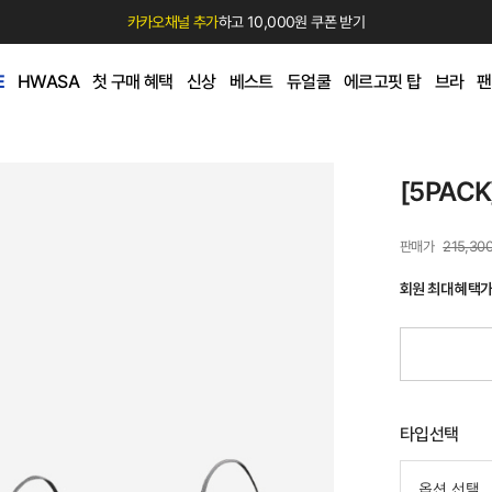
카카오채널 추가
하고 10,000원 쿠폰 받기
E
HWASA
첫 구매 혜택
신상
베스트
듀얼쿨
에르고핏 탑
브라
팬
[5PAC
215,30
회원 최대 혜택
타입선택