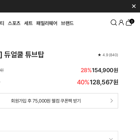
✕
0
티
스포츠
세트
패밀리웨어
브랜드
K] 듀얼쿨 튜브탑
★
4.9
(
840
)
28%
154,900원
0원
40%
128,567
원
가
회원가입 후 75,000원 웰컴 쿠폰팩 받기