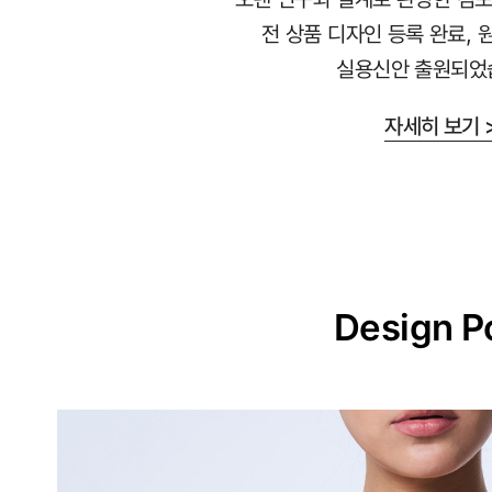
라
전 상품 디자인 등록 완료, 
붙
실용신안 출원되었
지
않
자세히 보기 
는
안
감
과
매
끈
Design P
한
겉
감
의
듀