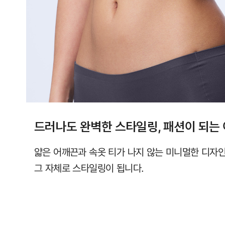
직
컴
포
트
랩
에
서
만
드러나도 완벽한 스타일링, 패션이 되는
만
나
얇은 어깨끈과 속옷 티가 나지 않는 미니멀한 디자
보
그 자체로 스타일링이 됩니다.
실
수
있
습