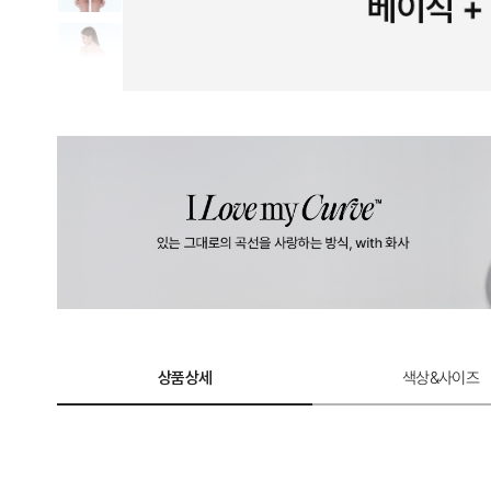
계
로
완
성
한
듀
얼
쿨
테
크
놀
상품상세
색상&사이즈
로
지.