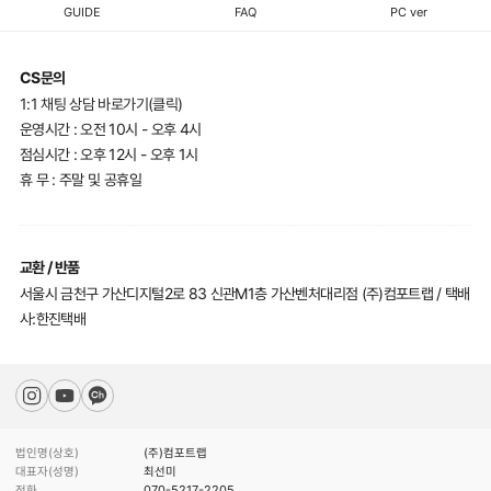
GUIDE
FAQ
PC ver
CS문의
1:1 채팅 상담 바로가기(클릭)
운영시간 : 오전 10시 - 오후 4시
점심시간 : 오후 12시 - 오후 1시
휴 무 : 주말 및 공휴일
교환 / 반품
서울시 금천구 가산디지털2로 83 신관M1층 가산벤처대리점 (주)컴포트랩 / 택배
사:한진택배
법인명(상호)
(주)컴포트랩
대표자(성명)
최선미
전화
070-5217-2205