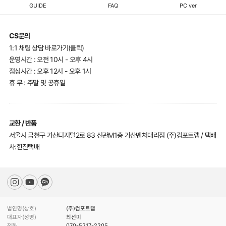
GUIDE
FAQ
PC ver
CS문의
1:1 채팅 상담 바로가기(클릭)
운영시간 : 오전 10시 - 오후 4시
점심시간 : 오후 12시 - 오후 1시
휴 무 : 주말 및 공휴일
교환 / 반품
서울시 금천구 가산디지털2로 83 신관M1층 가산벤처대리점 (주)컴포트랩 / 택배
사:한진택배
법인명(상호)
(주)컴포트랩
대표자(성명)
최선미
전화
070-5217-2205