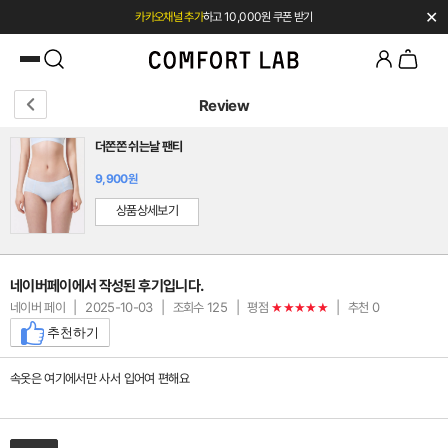
✕
카카오채널 추가
하고 10,000원 쿠폰 받기
첫 구매 시 베스트셀러 50% 즉시 할인
Review
더쫀쫀 쉬는날 팬티
9,900원
상품상세보기
네이버페이에서 작성된 후기입니다.
네이버 페이
|
2025-10-03
|
조회수 125
|
평점
|
추천 0
★★★★★
추천하기
속옷은 여기에서만 사서 입어여 편해요