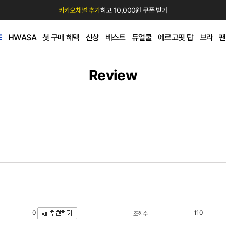
카카오채널 추가
하고 10,000원 쿠폰 받기
E
HWASA
첫 구매 혜택
신상
베스트
듀얼쿨
에르고핏 탑
브라
팬
Review
110
0
조회수