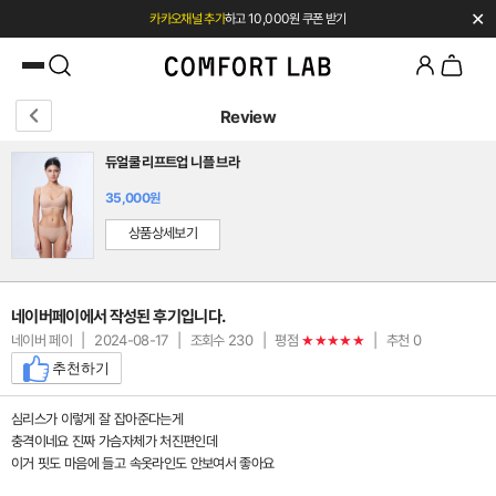
✕
카카오채널 추가
하고 10,000원 쿠폰 받기
첫 구매 시 베스트셀러 50% 즉시 할인
Review
듀얼쿨 리프트업 니플 브라
35,000원
상품상세보기
네이버페이에서 작성된 후기입니다.
네이버 페이
|
2024-08-17
|
조회수 230
|
평점
|
추천 0
★★★★★
추천하기
심리스가 이렇게 잘 잡아준다는게
충격이네요 진짜 가슴자체가 처진편인데
이거 핏도 마음에 들고 속옷라인도 안보여서 좋아요