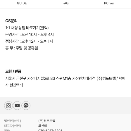
GUIDE
FAQ
PC ver
CS문의
1:1 채팅 상담 바로가기(클릭)
운영시간 : 오전 10시 - 오후 4시
점심시간 : 오후 12시 - 오후 1시
휴 무 : 주말 및 공휴일
교환 / 반품
서울시 금천구 가산디지털2로 83 신관M1층 가산벤처대리점 (주)컴포트랩 / 택배
사:한진택배
법인명(상호)
(주)컴포트랩
대표자(성명)
최선미
전화
070-5217-2205