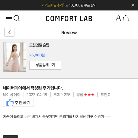
✕
카카오채널 추가
하고 10,000원 쿠폰 받기
첫 구매 시 베스트셀러 50% 즉시 할인
Review
드림엔젤 슬립
25,900원
상품상세보기
네이버페이에서 작성된 후기입니다.
네이버 페이
|
2022-04-18
|
조회수 275
|
평점
|
추천 0
★★★
추천하기
가슴이 쫄리고 너무 비쳐서 속옷이지만 분의기를 내기보단 자꾸 신경이ㅠㅠ