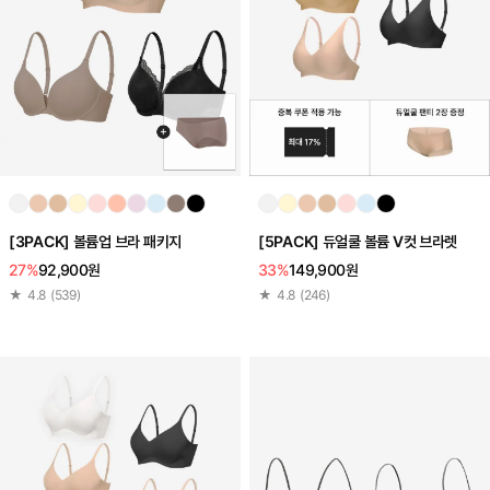
[3PACK] 볼륨업 브라 패키지
[5PACK] 듀얼쿨 볼륨 V컷 브라렛
27%
92,900원
33%
149,900원
★
4.8
(
539
)
★
4.8
(
246
)