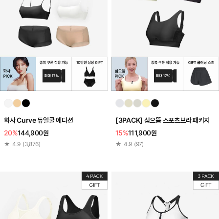
화사 Curve 듀얼쿨 에디션
[3PACK] 심으뜸 스포츠브라 패키지
20%
144,900원
15%
111,900원
★
4.9
(
3,876
)
★
4.9
(
97
)