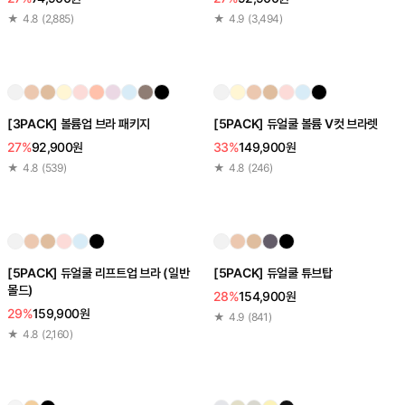
★
4.8
(
2,885
)
★
4.9
(
3,494
)
[3PACK] 볼륨업 브라 패키지
[5PACK] 듀얼쿨 볼륨 V컷 브라렛
27%
92,900원
33%
149,900원
★
4.8
(
539
)
★
4.8
(
246
)
[5PACK] 듀얼쿨 리프트업 브라 (일반
[5PACK] 듀얼쿨 튜브탑
몰드)
28%
154,900원
29%
159,900원
★
4.9
(
841
)
★
4.8
(
2,160
)