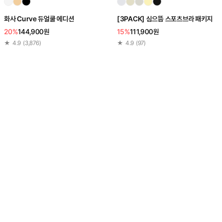
화사 Curve 듀얼쿨 에디션
[3PACK] 심으뜸 스포츠브라 패키지
20%
144,900원
15%
111,900원
★
4.9
(
3,876
)
★
4.9
(
97
)
[3PACK] 스포츠브라 올인원 패키지
14%
100,000원
★
4.9
(
7,273
)