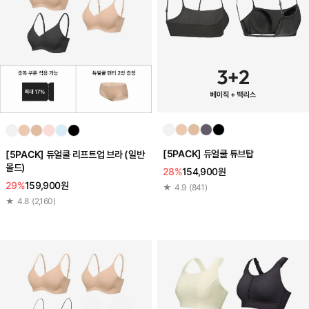
[5PACK] 듀얼쿨 튜브탑
[5PACK] 듀얼쿨 리프트업 브라 (일반
몰드)
28%
154,900원
29%
159,900원
★
4.9
(
841
)
★
4.8
(
2,160
)