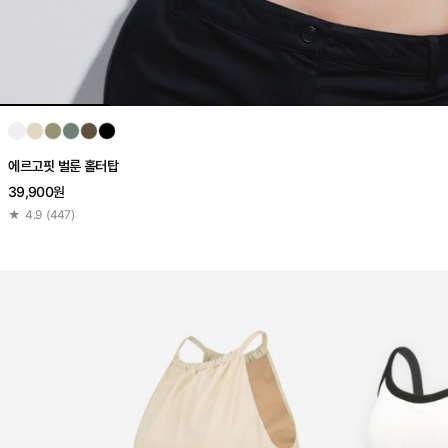
에르고핏 벌룬 홀터탑
39,900원
★
4.9
(
447
)