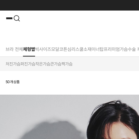
브라 전체
체형별
빅사이즈
모달
코튼
심리스
쿨소재
이너탑
프리미엄
가슴수술 
처진가슴
퍼진가슴
작은가슴
큰가슴
짝가슴
50
개 상품