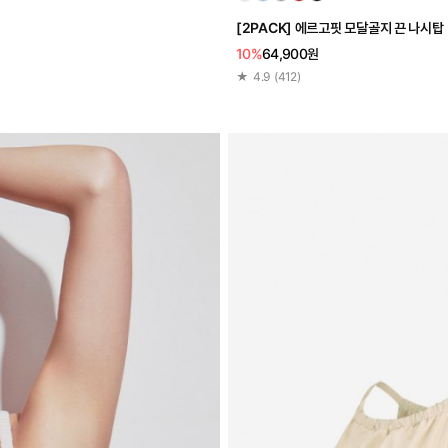
[2PACK] 에르고핏 모달골지 끈 나시탑
10%
64,900원
★
4.9
(
412
)