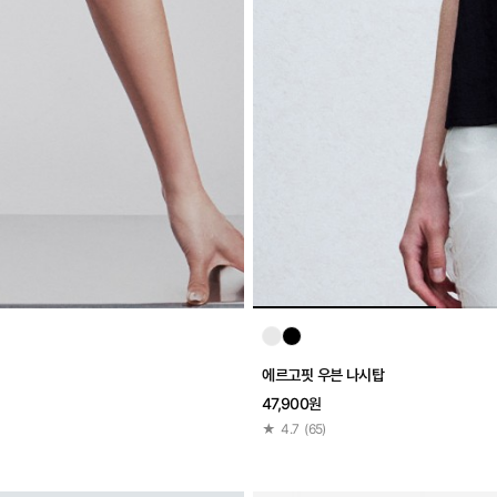
에르고핏 우븐 나시탑
47,900원
★
4.7
(
65
)