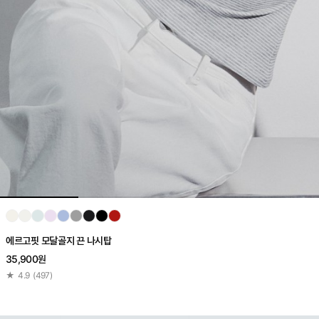
에르고핏 모달골지 끈 나시탑
35,900원
★
4.9
(
497
)