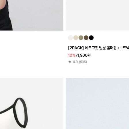
[2PACK] 에르고핏 벌룬 홀터탑+보트
10%
71,900원
★
4.9
(
505
)