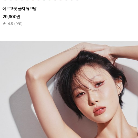
에르고핏 골지 튜브탑
29,900원
★
4.8
(
969
)