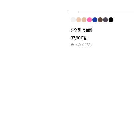
듀얼쿨 튜브탑
37,900원
★
4.9
(
1,162
)