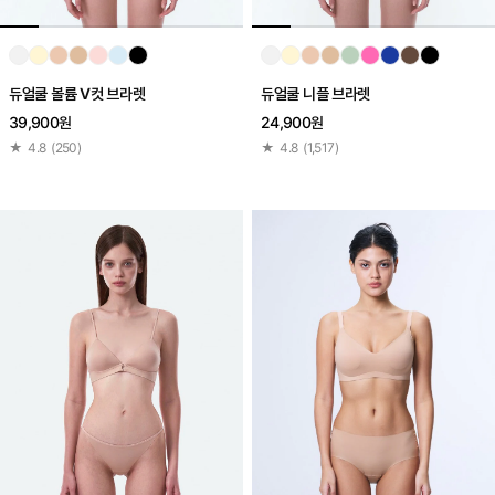
듀얼쿨 볼륨 V컷 브라렛
듀얼쿨 니플 브라렛
39,900원
24,900원
★
4.8
(
250
)
★
4.8
(
1,517
)