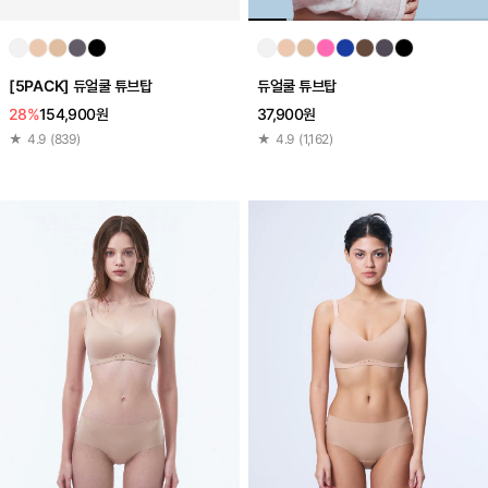
[5PACK] 듀얼쿨 튜브탑
듀얼쿨 튜브탑
28%
154,900원
37,900원
★
4.9
(
839
)
★
4.9
(
1,162
)