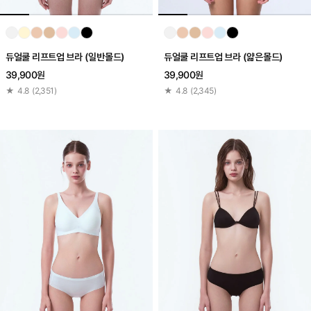
듀얼쿨 리프트업 브라 (일반몰드)
듀얼쿨 리프트업 브라 (얇은몰드)
39,900원
39,900원
★
4.8
(
2,351
)
★
4.8
(
2,345
)