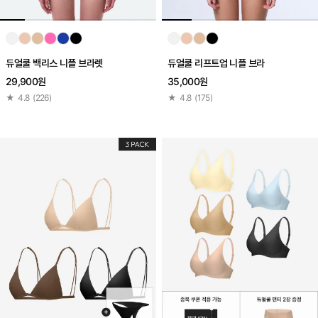
듀얼쿨 백리스 니플 브라렛
듀얼쿨 리프트업 니플 브라
29,900원
35,000원
★
4.8
(
226
)
★
4.8
(
175
)