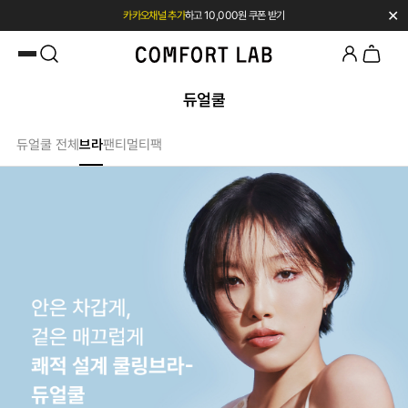
✕
첫 구매 시 베스트셀러 50% 즉시 할인
듀얼쿨
듀얼쿨 전체
브라
팬티
멀티팩