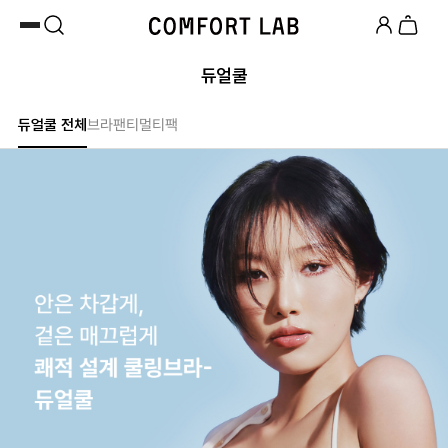
카카오채널 추가
하고 10,000원 쿠폰 받기
첫 구매 시 베스트셀러 50% 즉시 할인
듀얼쿨
듀얼쿨 전체
브라
팬티
멀티팩