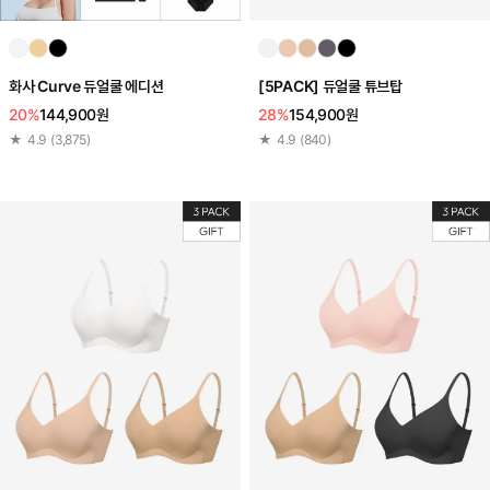
[5PACK] 듀얼쿨 튜브탑
화사 Curve 듀얼쿨 에디션
28%
154,900원
20%
144,900원
★
4.9
(
840
)
★
4.9
(
3,875
)