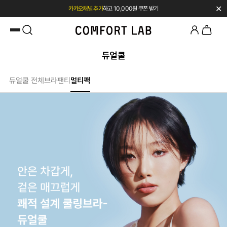
✕
카카오채널 추가
하고 10,000원 쿠폰 받기
첫 구매 시 베스트셀러 50% 즉시 할인
듀얼쿨
듀얼쿨 전체
브라
팬티
멀티팩