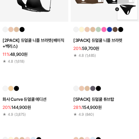
[2PACK] 듀얼쿨 니플 브라렛(베이직
[3PACK] 듀얼쿨 니플 브라렛
+백리스)
20%
59,700원
11%
48,900원
★
4.8
(
1,485
)
★
4.8
(
1,618
)
화사 Curve 듀얼쿨 에디션
[5PACK] 듀얼쿨 튜브탑
20%
144,900원
28%
154,900원
★
4.9
(
3,875
)
★
4.9
(
840
)