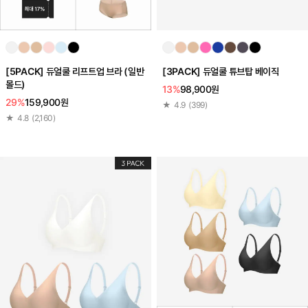
[5PACK] 듀얼쿨 리프트업 브라 (일반
[3PACK] 듀얼쿨 튜브탑 베이직
몰드)
13%
98,900원
29%
159,900원
★
4.9
(
399
)
★
4.8
(
2,160
)