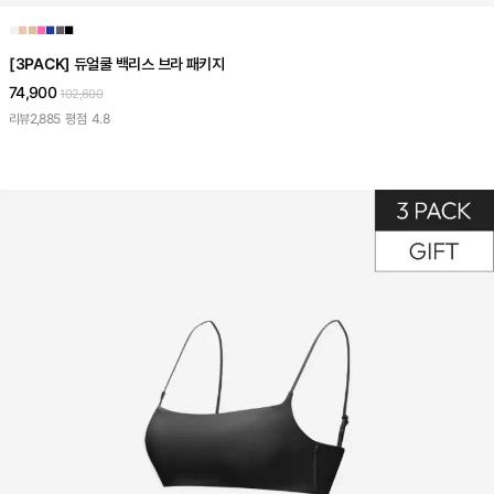
■
■
■
■
■
■
■
[3PACK] 듀얼쿨 백리스 브라 패키지
74,900
102,600
리뷰
2,885
평점
4.8