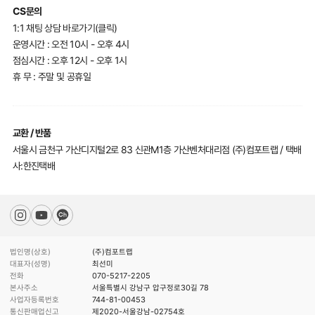
CS문의
1:1 채팅 상담 바로가기(클릭)
운영시간 : 오전 10시 - 오후 4시
점심시간 : 오후 12시 - 오후 1시
휴 무 : 주말 및 공휴일
교환 / 반품
서울시 금천구 가산디지털2로 83 신관M1층 가산벤처대리점 (주)컴포트랩 / 택배
사:한진택배
법인명(상호)
(주)컴포트랩
대표자(성명)
최선미
전화
070-5217-2205
본사주소
서울특별시 강남구 압구정로30길 78
사업자등록번호
744-81-00453
통신판매업신고
제2020-서울강남-02754호