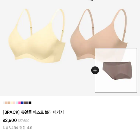
■
■
■
■
■
■
■
■
■
■
■
[3PACK] 듀얼쿨 베스트 브라 패키지
92,900
127,600
리뷰
3,494
평점
4.9