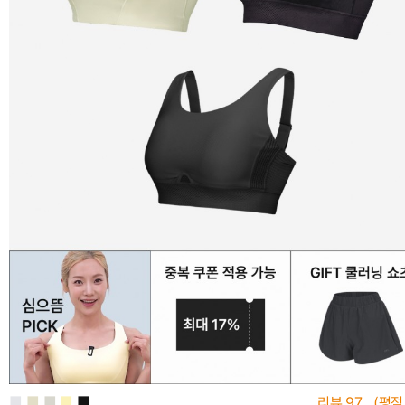
■
■
■
■
■
리뷰
97
(평점