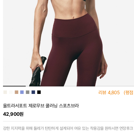
■
■
■
■
■
■
■
리뷰
4,805
(평점
울트라서포트 제로무브 쿨러닝 스포츠브라
42,900원
강한 지지력을 위해 둘레가 탄탄하게 설계되어 여유 있는 착용감을 원하시면 연장후크