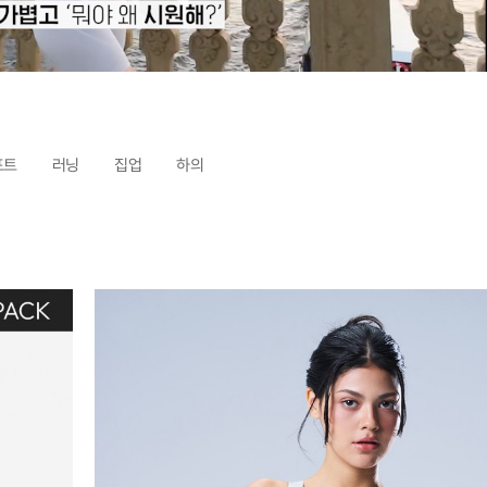
포트
러닝
집업
하의