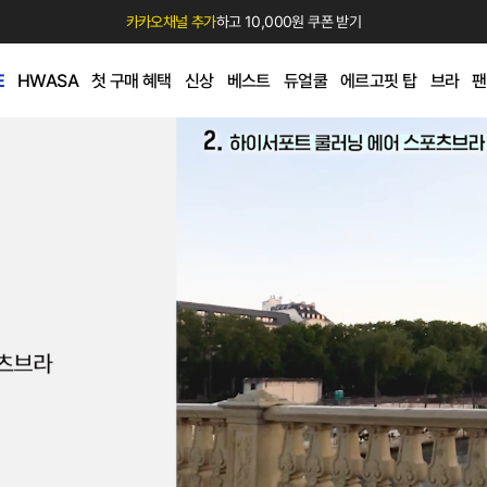
카카오채널 추가
하고 10,000원 쿠폰 받기
E
HWASA
첫 구매 혜택
신상
베스트
듀얼쿨
에르고핏 탑
브라
팬