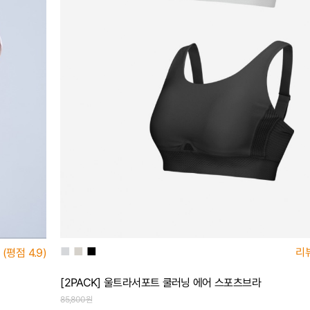
■
■
■
리
(평점
4.9)
[2PACK] 울트라서포트 쿨러닝 에어 스포츠브라
85,800원