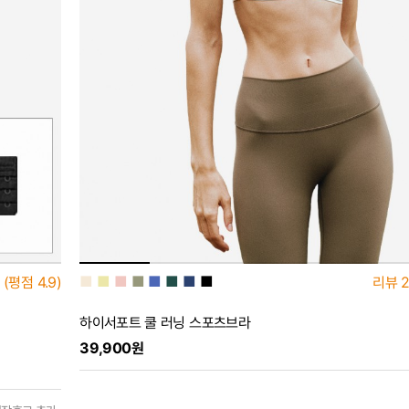
■
■
■
■
■
■
■
■
(평점
4.9)
리뷰
2
하이서포트 쿨 러닝 스포츠브라
39,900원