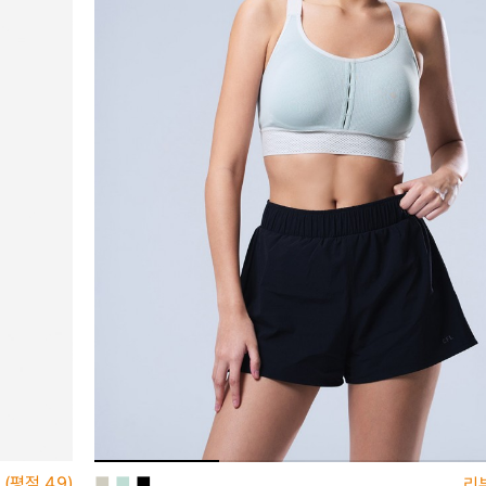
■
■
■
(평점
4.9)
리