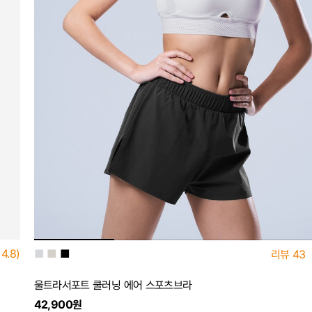
■
■
■
4.8)
리뷰
43
울트라서포트 쿨러닝 에어 스포츠브라
42,900원