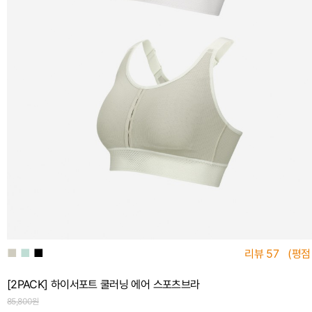
■
■
■
리뷰
57
(평점
[2PACK] 하이서포트 쿨러닝 에어 스포츠브라
85,800원