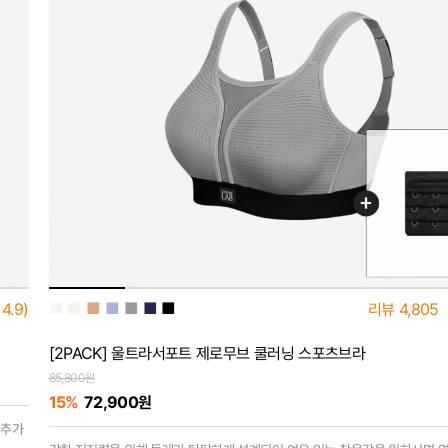
■
■
■
■
■
■
■
4.9)
리뷰
4,805
[2PACK] 울트라서포트 제로무브 쿨러닝 스포츠브라
85,800원
15%
72,900원
 추가