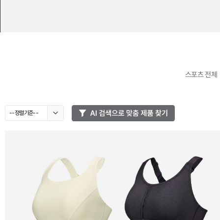
스포츠 전체
--정렬기준--