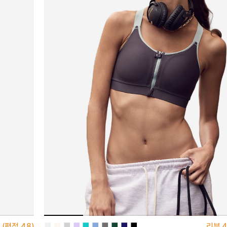
■
■
■
■
■
■
■
■
■
■
(평점
4.8)
리뷰
4