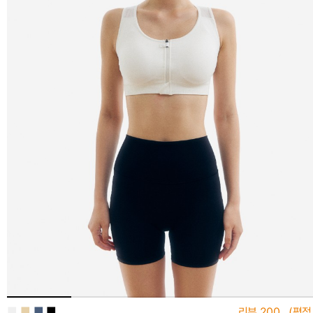
■
■
■
■
리뷰
200
(평점