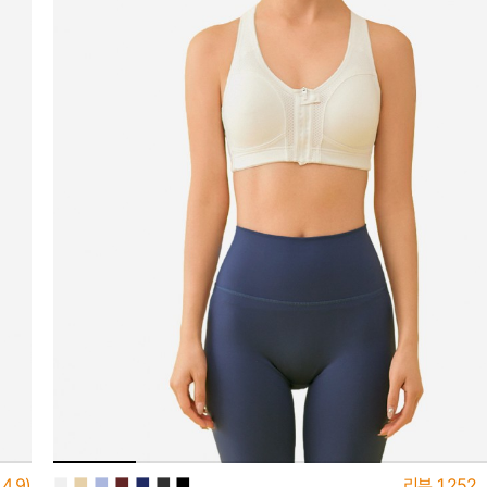
■
■
■
■
■
■
■
4.9)
리뷰
1,252