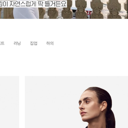
포트
러닝
집업
하의