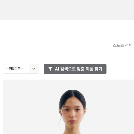
스포츠 전체
--정렬기준--