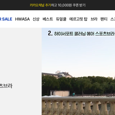
카카오채널 추가
하고 10,000원 쿠폰 받기
 SALE
HWASA
신상
베스트
듀얼쿨
에르고핏 탑
브라
팬티
스