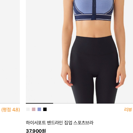
■
■
■
■
(평점
4.8)
리뷰
하이서포트 밴드라인 집업 스포츠브라
37,900원