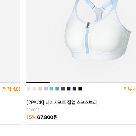
■
■
■
■
■
■
■
■
■
■
(평점
4.8)
리뷰
4
[2PACK] 하이서포트 집업 스포츠브라
79,800원
15%
67,800원