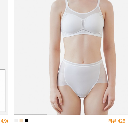
■
■
■
4.9)
리뷰
428