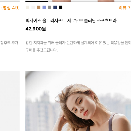
■
■
■
■
■
■
■
(평점
4.9)
리뷰
3
빅사이즈 울트라서포트 제로무브 쿨러닝 스포츠브라
42,900원
연장후크 추가
강한 지지력을 위해 둘레가 탄탄하게 설계되어 여유 있는 착용감을 원
구매를 추천드립니다.