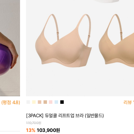
■
■
■
■
■
■
■
리뷰
(평점
4.8)
[3PACK] 듀얼쿨 리프트업 브라 (일반몰드)
119,700원
13%
103,900원