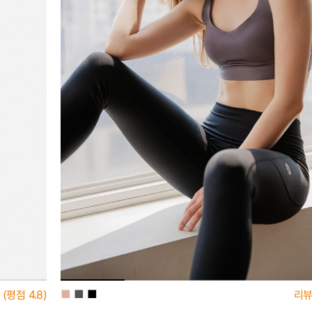
■
■
■
(평점
4.8)
리