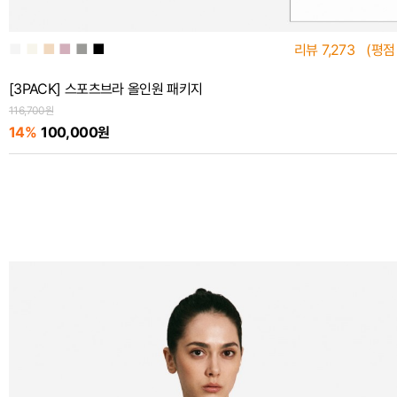
■
■
■
■
■
■
리뷰
7,273
(평점
[3PACK] 스포츠브라 올인원 패키지
116,700원
14%
100,000원