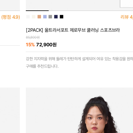
■
■
■
■
■
■
■
(평점
4.9)
리뷰
4
[2PACK] 울트라서포트 제로무브 쿨러닝 스포츠브라
85,800원
15%
72,900원
강한 지지력을 위해 둘레가 탄탄하게 설계되어 여유 있는 착용감을 원
구매를 추천드립니다.