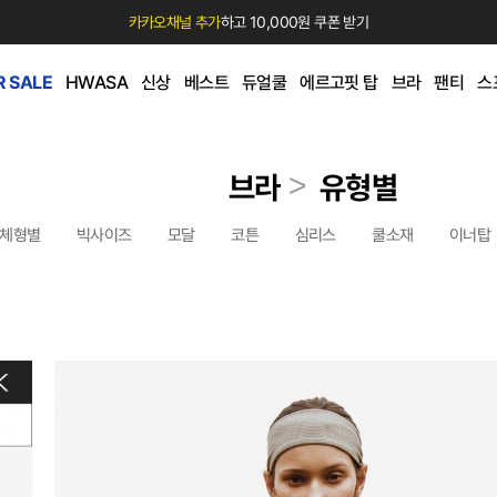
카카오채널 추가
하고 10,000원 쿠폰 받기
 SALE
HWASA
신상
베스트
듀얼쿨
에르고핏 탑
브라
팬티
스
>
브라
유형별
체형별
빅사이즈
모달
코튼
심리스
쿨소재
이너탑