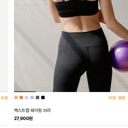
■
■
■
■
■
■
4.9)
리뷰
389
백스트랩 쉐이핑 브라
27,900원