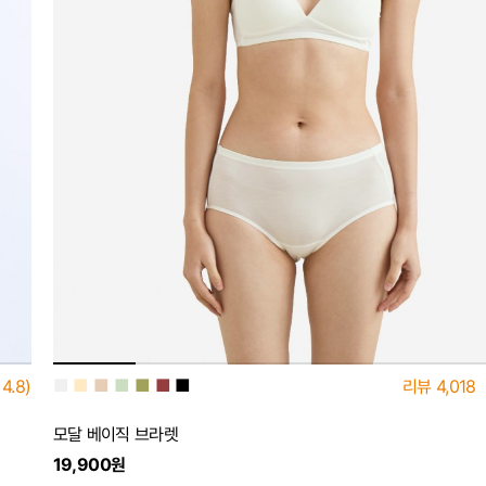
■
■
■
■
■
■
■
4.8)
리뷰
4,018
모달 베이직 브라렛
19,900원