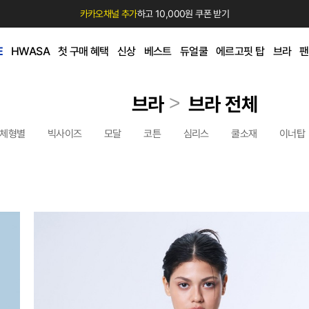
카카오채널 추가
하고 10,000원 쿠폰 받기
E
HWASA
첫 구매 혜택
신상
베스트
듀얼쿨
에르고핏 탑
브라
팬
>
브라
브라 전체
체형별
빅사이즈
모달
코튼
심리스
쿨소재
이너탑