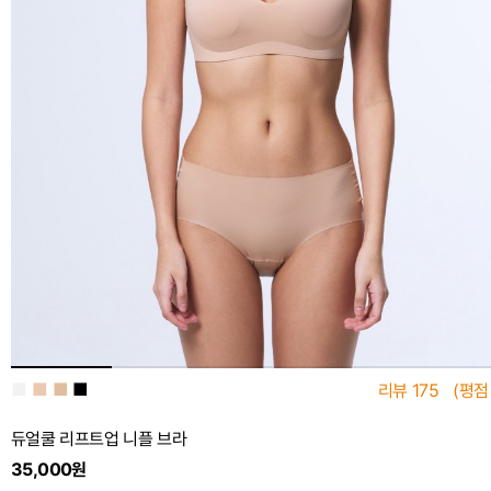
■
■
■
■
리뷰
175
(평점
듀얼쿨 리프트업 니플 브라
35,000원