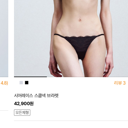
■
■
■
4.8)
리뷰
3
시어레이스 스쿱넥 브라렛
42,900원