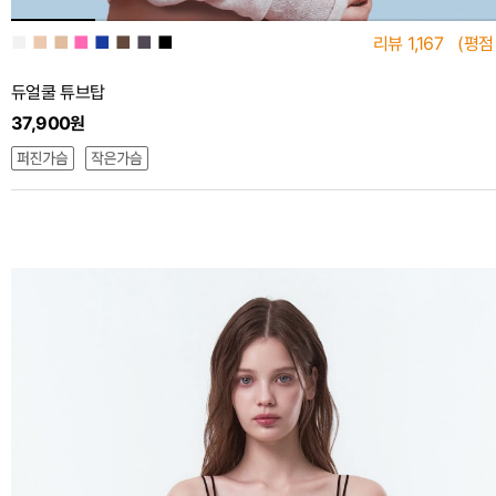
■
■
■
■
■
■
■
■
리뷰
1,167
(평점
듀얼쿨 튜브탑
37,900원