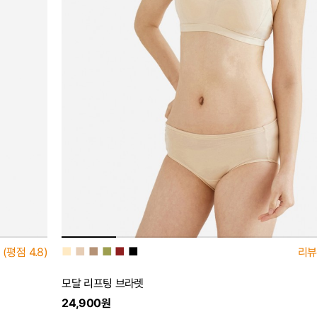
■
■
■
■
■
■
(평점
4.8)
리뷰
모달 리프팅 브라렛
24,900원