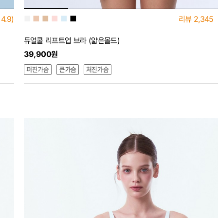
■
■
■
■
■
■
4.9)
리뷰
2,345
듀얼쿨 리프트업 브라 (얇은몰드)
39,900원