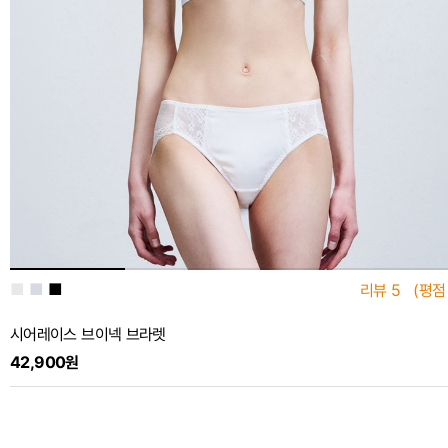
■
■
■
리뷰
5
(평점
시어레이스 브이넥 브라렛
42,900원