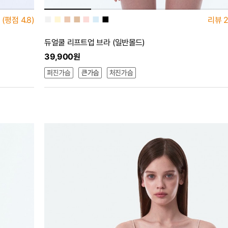
■
■
■
■
■
■
■
(평점
4.8)
리뷰
2
듀얼쿨 리프트업 브라 (일반몰드)
39,900원