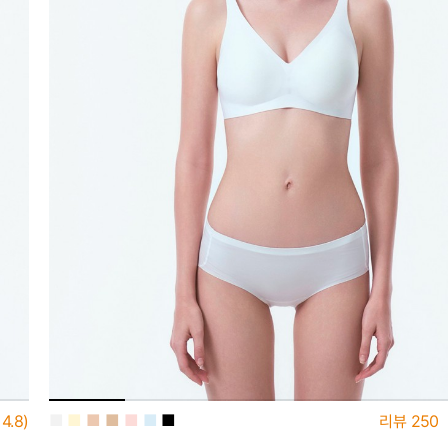
■
■
■
■
■
■
■
4.8)
리뷰
250