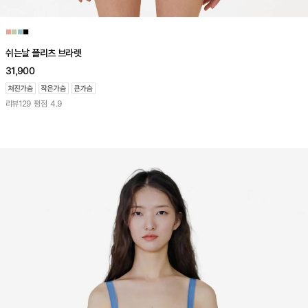
■
■
■
■
쉬는날 플리츠 브라렛
31,900
리뷰
129
평점
4.9