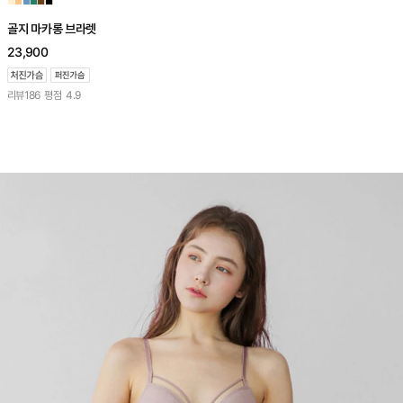
■
■
■
■
■
■
골지 마카롱 브라렛
23,900
리뷰
186
평점
4.9