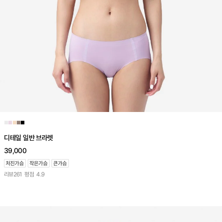
■
■
■
■
■
디테일 일반 브라렛
39,000
리뷰
261
평점
4.9