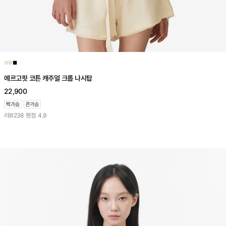
■
■
■
에르고핏 코튼 캐주얼 크롭 나시탑
22,900
리뷰
238
평점
4.9