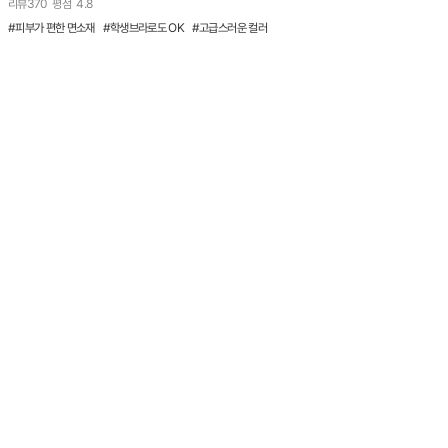
리뷰
370
평점
4.8
#피부가 편한 면소재 #학생브라로도 OK #고급스러운 컬러
ABOUT US
AGREEMENT
PRIVACY POLICY
GUIDE
FAQ
PC ver
CS문의
1:1 채팅 상담 바로가기(클릭)
운영시간 : 오전 10시 - 오후 4시
점심시간 : 오후 12시 - 오후 1시
휴 무 : 주말 및 공휴일
교환 / 반품
서울시 금천구 가산디지털2로 83 신관M1층 가산벤처대리점 (주)컴포트랩 / 택배
사:한진택배