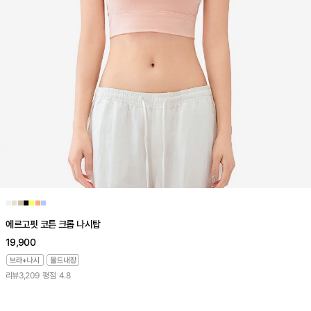
■
■
■
■
■
■
■
에르고핏 코튼 크롭 나시탑
19,900
리뷰
3,209
평점
4.8