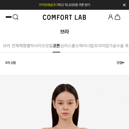
✕
카카오채널 추가
하고 10,000원 쿠폰 받기
첫 구매 시 베스트셀러 50% 즉시 할인
브라
브라 전체
체형별
빅사이즈
모달
코튼
심리스
쿨소재
이너탑
프리미엄
가슴수술 후
9
개 상품
정렬