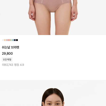
■
■
■
■
■
■
■
■
쉬는날 브라렛
29,800
리뷰
2,743
평점
4.9