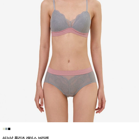
■
■
■
쉬는날 플리츠 레이스 브라렛