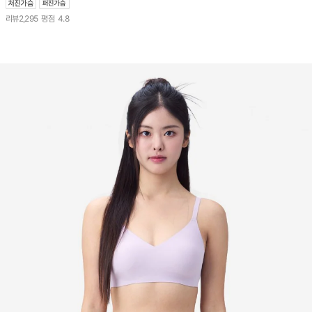
리뷰
2,295
평점
4.8