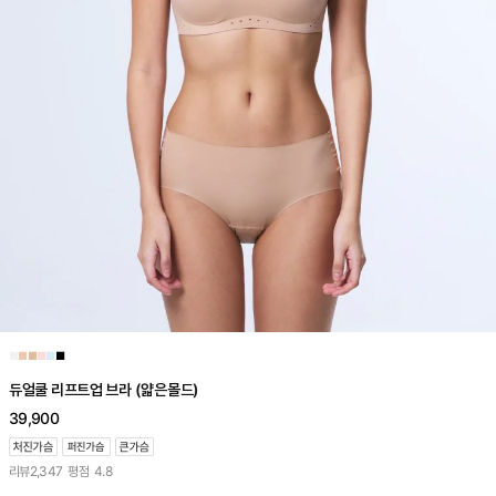
■
■
■
■
■
■
듀얼쿨 리프트업 브라 (얇은몰드)
39,900
리뷰
2,347
평점
4.8