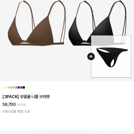
■
■
■
■
■
■
■
■
■
[3PACK] 듀얼쿨 니플 브라렛
59,700
74,700
리뷰
1,488
평점
4.8