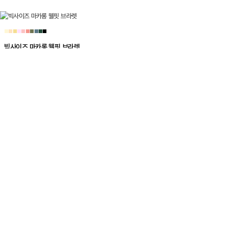
■
■
■
■
■
■
■
■
■
■
빅사이즈 마카롱 웰핏 브라렛
19,900
리뷰
6,195
평점
4.9
■
■
■
■
■
■
듀얼쿨 리프트업 브라 (얇은몰드)
39,900
리뷰
2,347
평점
4.8