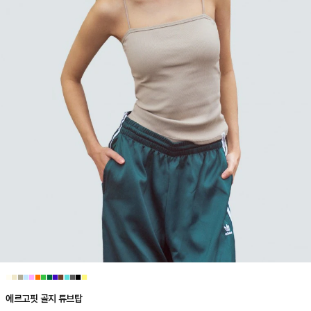
■
■
■
■
■
■
■
■
■
■
■
■
■
■
에르고핏 골지 튜브탑