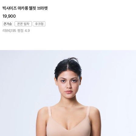
빅사이즈 마카롱 웰핏 브라렛
19,900
리뷰
6,195
평점
4.9