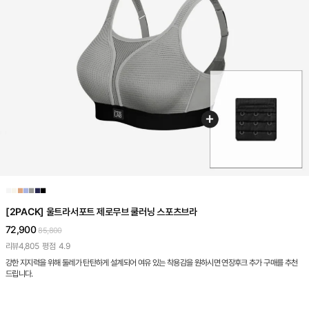
■
■
■
■
■
■
■
[2PACK] 울트라서포트 제로무브 쿨러닝 스포츠브라
72,900
85,800
리뷰
4,805
평점
4.9
강한 지지력을 위해 둘레가 탄탄하게 설계되어 여유 있는 착용감을 원하시면 연장후크 추가 구매를 추천
드립니다.