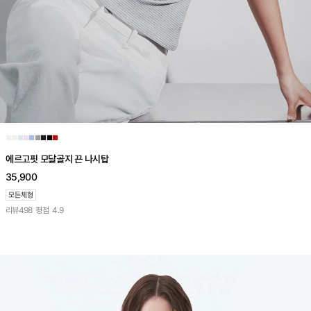
■
■
■
■
■
■
■
■
■
에르고핏 모달골지 끈 나시탑
35,900
리뷰
498
평점
4.9