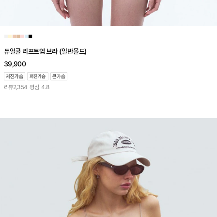
■
■
■
■
■
■
■
듀얼쿨 리프트업 브라 (일반몰드)
39,900
리뷰
2,354
평점
4.8