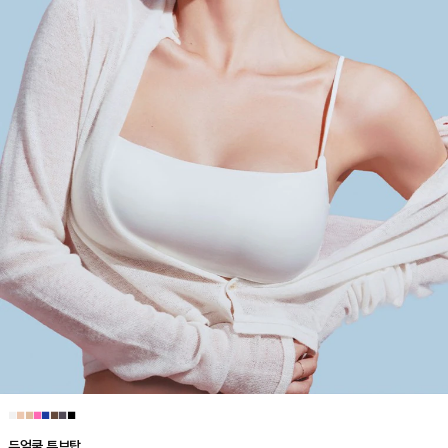
■
■
■
■
■
■
■
■
듀얼쿨 튜브탑