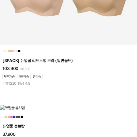
■
■
■
■
■
■
■
[3PACK] 듀얼쿨 리프트업 브라 (일반몰드)
103,900
119,700
리뷰
1,220
평점
4.9
■
■
■
■
■
■
■
■
듀얼쿨 튜브탑
37,900