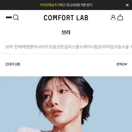
✕
첫 구매 시 베스트셀러 50% 즉시 할인
브라
브라 전체
체형별
빅사이즈
모달
코튼
심리스
쿨소재
이너탑
프리미엄
가슴수술 
228
개 상품
판매순