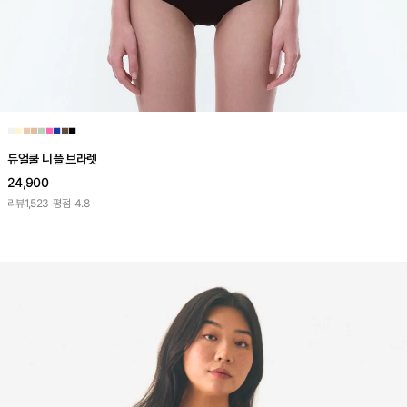
■
■
■
■
■
■
■
■
■
듀얼쿨 니플 브라렛
24,900
리뷰
1,523
평점
4.8