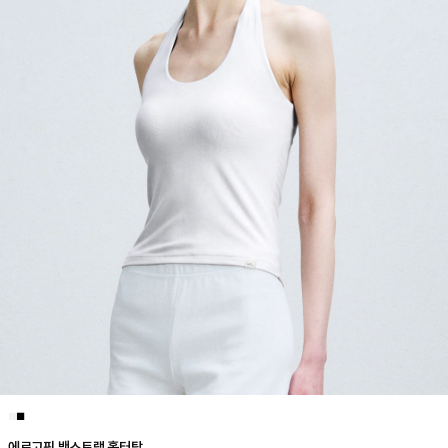
■
■
에르고핏 백스트랩 홀터탑