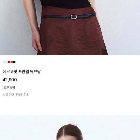
■
■
■
■
■
에르고핏 포인텔 튜브탑
42,900
리뷰
278
평점
4.8