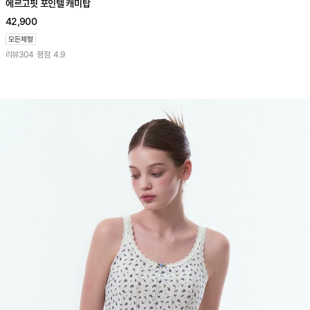
에르고핏 포인텔 캐미탑
42,900
리뷰
304
평점
4.9