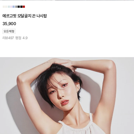
■
■
■
■
■
■
■
■
■
에르고핏 모달골지 끈 나시탑
35,900
리뷰
497
평점
4.9