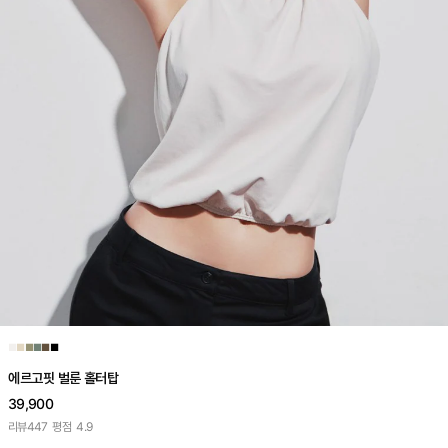
■
■
■
■
■
■
에르고핏 벌룬 홀터탑
39,900
리뷰
447
평점
4.9