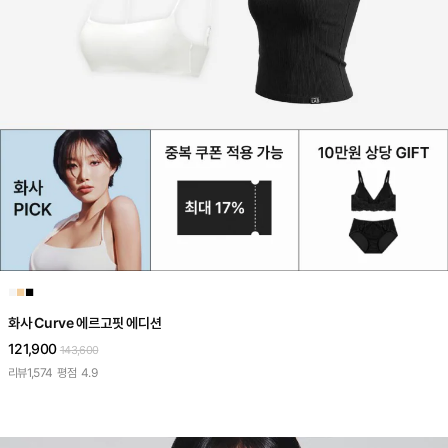
■
■
■
화사 Curve 에르고핏 에디션
121,900
143,600
리뷰
1,574
평점
4.9