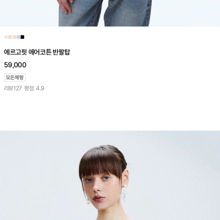
■
■
■
■
■
에르고핏 에어코튼 반팔탑
59,000
리뷰
127
평점
4.9