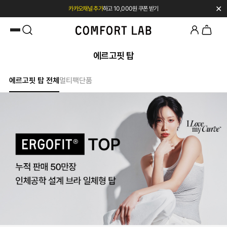
✕
카카오채널 추가
하고 10,000원 쿠폰 받기
첫 구매 시 베스트셀러 50% 즉시 할인
에르고핏 탑
에르고핏 탑 전체
멀티팩
단품