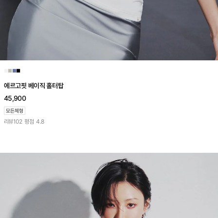
■
■
■
■
에르고핏 베이직 홀터탑
45,900
리뷰
102
평점
4.8