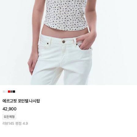
■
■
■
■
■
에르고핏 포인텔 나시탑
42,900
리뷰
145
평점
4.9