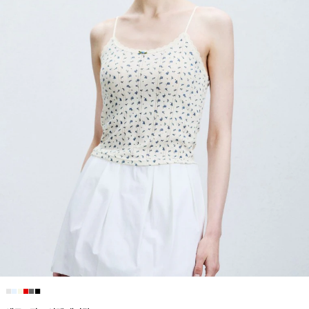
■
■
■
■
■
■