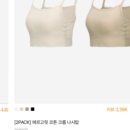
■
■
■
■
리뷰
3,396
4.8)
[2PACK] 에르고핏 코튼 크롭 나시탑
39,800원