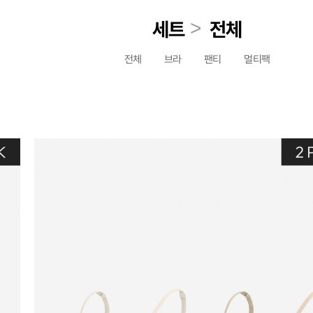
>
세트
전체
전체
브라
팬티
멀티팩