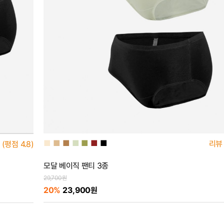
■
■
■
■
■
■
■
리뷰
(평점
4.8)
모달 베이직 팬티 3종
29,700원
20%
23,900원