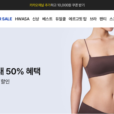
카카오채널 추가
하고 10,000원 쿠폰 받기
 SALE
HWASA
신상
베스트
듀얼쿨
에르고핏 탑
브라
팬티
스