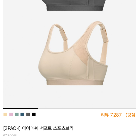
■
■
■
■
■
■
리뷰
7,287
(평점
[2PACK] 에어메쉬 서포트 스포츠브라
67,800원