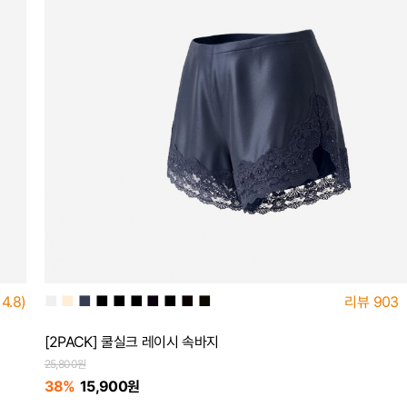
■
■
■
■
■
■
■
■
■
■
4.8)
리뷰
903
[2PACK] 쿨실크 레이시 속바지
25,800원
38%
15,900원