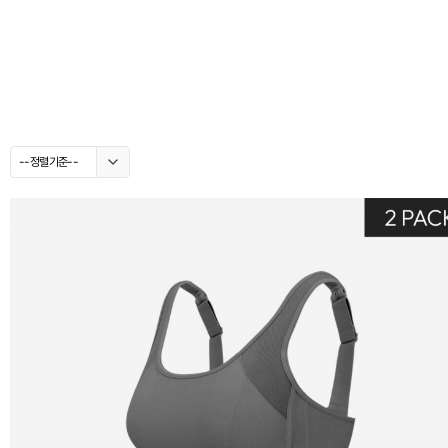
--정렬기준--