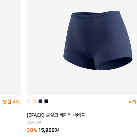
■
■
■
■
(평점
4.8)
리뷰
[2PACK] 쿨실크 베이직 속바지
25,800원
38%
15,900원