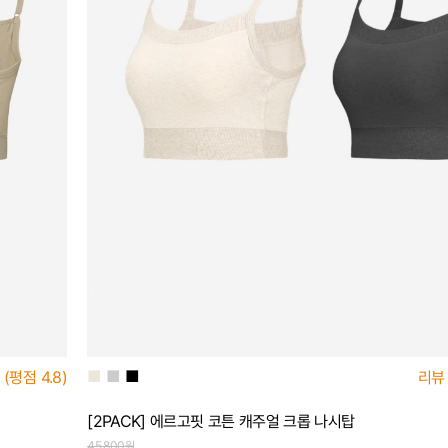
■
■
■
(평점
4.8)
리뷰
[2PACK] 에르고핏 코튼 캐주얼 크롭 나시탑
45,800원