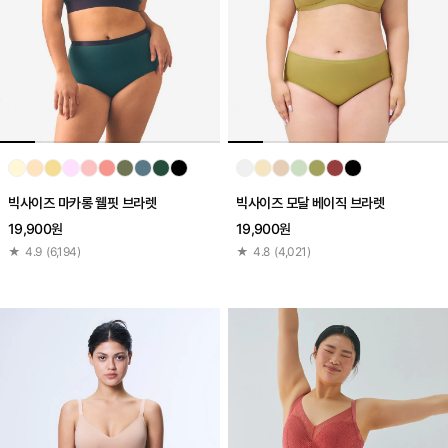
빅사이즈 마카롱 웰핏 브라렛
빅사이즈 모달 베이직 브라렛
19,900원
19,900원
★
4.9
(
6,194
)
★
4.8
(
4,021
)