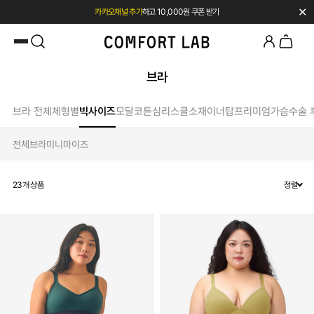
✕
카카오채널 추가
하고 10,000원 쿠폰 받기
첫 구매 전용 혜택 l 베스트셀러 50% OFF
브라
브라 전체
체형별
빅사이즈
모달
코튼
심리스
쿨소재
이너탑
프리미엄
가슴수술 
전체
브라
미니마이즈
23
개 상품
정렬