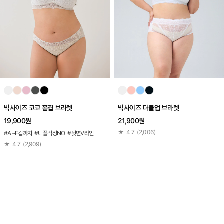
빅사이즈 코코 홑겹 브라렛
빅사이즈 더블업 브라렛
19,900원
21,900원
★
4.7
(
2,006
)
#A~F컵까지 #니플걱정NO #뒷면V라인
★
4.7
(
2,909
)