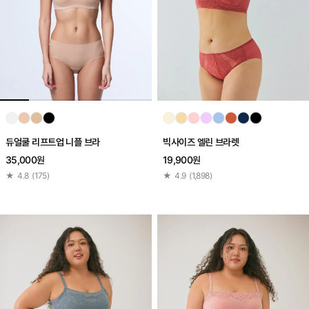
듀얼쿨 리프트업 니플 브라
빅사이즈 엘린 브라렛
35,000원
19,900원
★
4.8
(
175
)
★
4.9
(
1,898
)