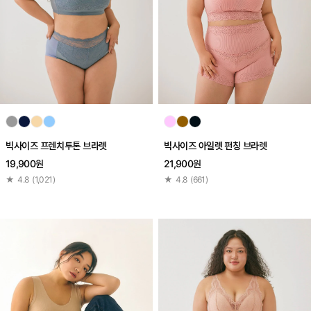
빅사이즈 프렌치투톤 브라렛
빅사이즈 아일렛 펀칭 브라렛
19,900원
21,900원
★
4.8
(
1,021
)
★
4.8
(
661
)