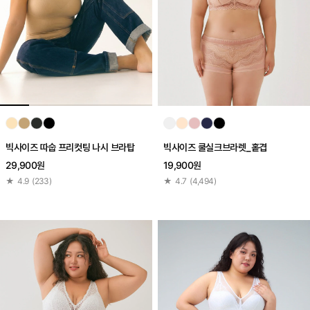
빅사이즈 따숩 프리컷팅 나시 브라탑
빅사이즈 쿨실크브라렛_홑겹
29,900원
19,900원
★
4.9
(
233
)
★
4.7
(
4,494
)