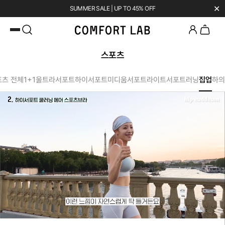
✕
SUMMER SALE | UP TO 45% OFF
카카오채널 추가
하고 10,000원 쿠폰 받기
첫 구매 전용 혜택 l 베스트셀러 50% OFF
스포츠
포츠 전체
1+1
울트라서포트
하이서포트
미디움서포트
라이트서포트
러닝
집업
하의