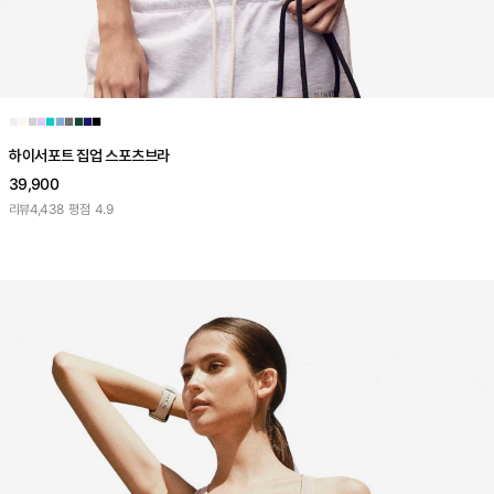
■
■
■
■
■
■
■
■
■
■
하이서포트 집업 스포츠브라
39,900
리뷰
4,438
평점
4.9