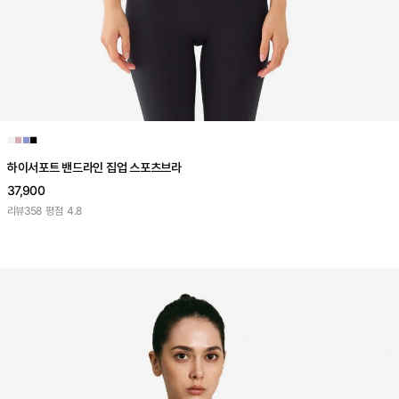
■
■
■
■
하이서포트 밴드라인 집업 스포츠브라
37,900
리뷰
358
평점
4.8