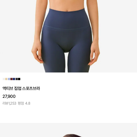
■
■
■
■
■
■
■
액티브 집업 스포츠브라
27,900
리뷰
1,253
평점
4.8