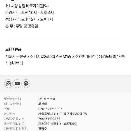
1:1 채팅 상담 바로가기(클릭)
운영시간 : 오전 10시 - 오후 4시
점심시간 : 오후 12시 - 오후 1시
휴 무 : 주말 및 공휴일
교환 / 반품
서울시 금천구 가산디지털2로 83 신관M1층 가산벤처대리점 (주)컴포트랩 / 택배
사:한진택배
법인명(상호)
(주)컴포트랩
대표자(성명)
최선미
전화
070-5217-2205
본사주소
서울특별시 강남구 압구정로30길 78
사업자등록번호
744-81-00453
통신판매업신고
제2020-서울강남-02754호
개인정보관리책임
황형수