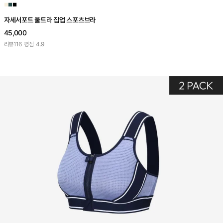
■
■
■
자세서포트 울트라 집업 스포츠브라
45,000
리뷰
116
평점
4.9