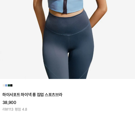
■
■
■
■
하이서포트 하이넥 롱 집업 스포츠브라
38,900
리뷰
113
평점
4.8