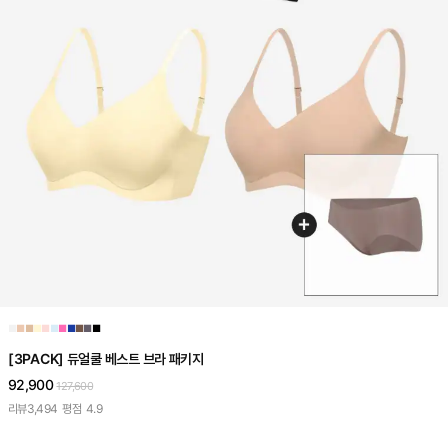
■
■
■
■
■
■
■
■
■
■
■
[3PACK] 듀얼쿨 베스트 브라 패키지
92,900
127,600
리뷰
3,494
평점
4.9