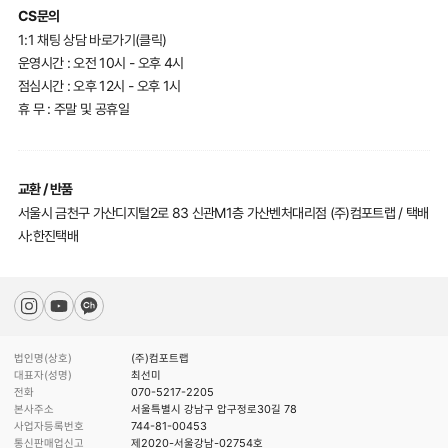
CS문의
1:1 채팅 상담 바로가기(클릭)
운영시간 : 오전 10시 - 오후 4시
점심시간 : 오후 12시 - 오후 1시
휴 무 : 주말 및 공휴일
교환 / 반품
서울시 금천구 가산디지털2로 83 신관M1층 가산벤처대리점 (주)컴포트랩 / 택배
사:한진택배
법인명(상호)
(주)컴포트랩
대표자(성명)
최선미
전화
070-5217-2205
본사주소
서울특별시 강남구 압구정로30길 78
사업자등록번호
744-81-00453
통신판매업신고
제2020-서울강남-02754호