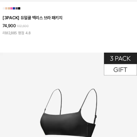
■
■
■
■
■
■
■
[3PACK] 듀얼쿨 백리스 브라 패키지
74,900
102,600
리뷰
2,885
평점
4.8