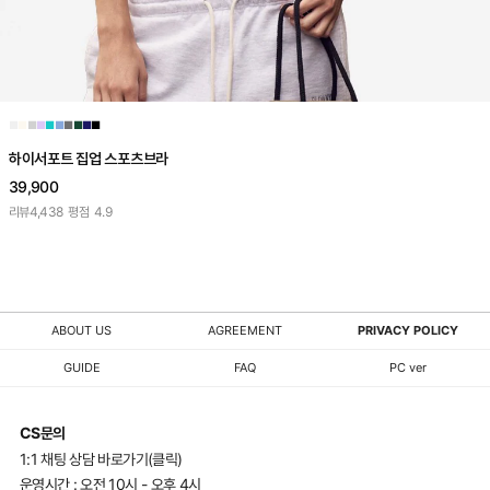
■
■
■
■
■
■
■
■
■
■
하이서포트 집업 스포츠브라
39,900
리뷰
4,438
평점
4.9
ABOUT US
AGREEMENT
PRIVACY POLICY
GUIDE
FAQ
PC ver
CS문의
1:1 채팅 상담 바로가기(클릭)
운영시간 : 오전 10시 - 오후 4시