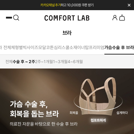
✕
카카오채널 추가
하고 10,000원 쿠폰 받기
첫 구매 전용 혜택 l 베스트셀러 50% OFF
브라
라 전체
체형별
빅사이즈
모달
코튼
심리스
쿨소재
이너탑
프리미엄
가슴수술 후 브라
전체
수술 후 ~ 2주
2주~1개월
1~3개월
4~6개월