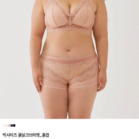
■
■
■
■
■
빅사이즈 쿨실크브라렛_홑겹