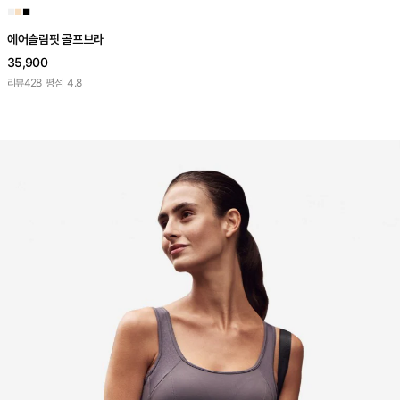
■
■
■
에어슬림핏 골프브라
35,900
리뷰
428
평점
4.8