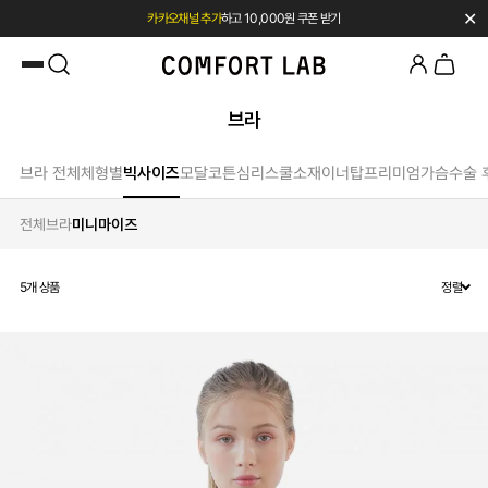
✕
카카오채널 추가
하고 10,000원 쿠폰 받기
첫 구매 시 베스트셀러 50% 즉시 할인
브라
브라 전체
체형별
빅사이즈
모달
코튼
심리스
쿨소재
이너탑
프리미엄
가슴수술 
전체
브라
미니마이즈
5
개 상품
정렬