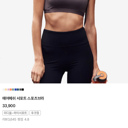
■
■
■
■
■
■
■
■
■
에어메쉬 서포트 스포츠브라
33,900
리뷰
3,645
평점
4.8