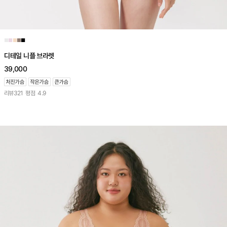
■
■
■
■
■
디테일 니플 브라렛
39,000
리뷰
321
평점
4.9