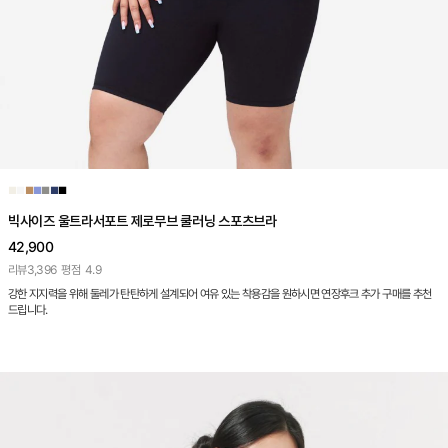
■
■
■
■
■
■
■
빅사이즈 울트라서포트 제로무브 쿨러닝 스포츠브라
42,900
리뷰
3,396
평점
4.9
강한 지지력을 위해 둘레가 탄탄하게 설계되어 여유 있는 착용감을 원하시면 연장후크 추가 구매를 추천
드립니다.