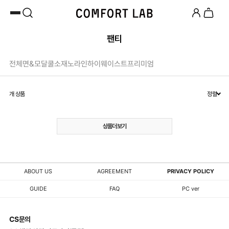
카카오채널 추가
하고 10,000원 쿠폰 받기
첫 구매 시 베스트셀러 50% 즉시 할인
팬티
전체
면&모달
쿨소재
노라인
하이웨이스트
프리미엄
개 상품
정렬
상품더보기
ABOUT US
AGREEMENT
PRIVACY POLICY
GUIDE
FAQ
PC ver
CS문의