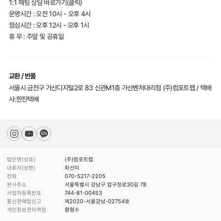
1:1 채팅 상담 바로가기(클릭)
운영시간 : 오전 10시 - 오후 4시
점심시간 : 오후 12시 - 오후 1시
휴 무 : 주말 및 공휴일
교환 / 반품
서울시 금천구 가산디지털2로 83 신관M1층 가산벤처대리점 (주)컴포트랩 / 택배
사:한진택배
법인명(상호)
(주)컴포트랩
대표자(성명)
최선미
전화
070-5217-2205
본사주소
서울특별시 강남구 압구정로30길 78
사업자등록번호
744-81-00453
통신판매업신고
제2020-서울강남-02754호
개인정보관리책임
황형수