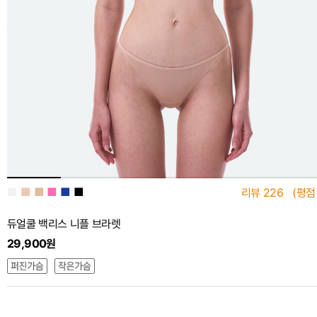
■
■
■
■
■
■
리뷰
226
(평점
듀얼쿨 백리스 니플 브라렛
29,900원