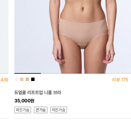
■
■
■
■
4.8)
리뷰
175
듀얼쿨 리프트업 니플 브라
35,000원