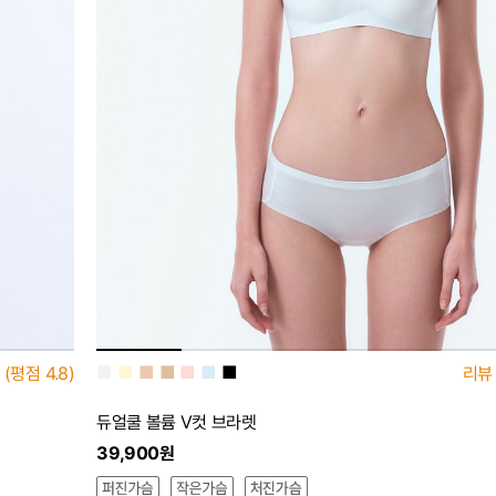
■
■
■
■
■
■
■
(평점
4.8)
리뷰
듀얼쿨 볼륨 V컷 브라렛
39,900원