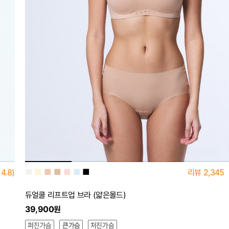
■
■
■
■
■
■
■
4.8)
리뷰
2,345
듀얼쿨 리프트업 브라 (얇은몰드)
39,900원