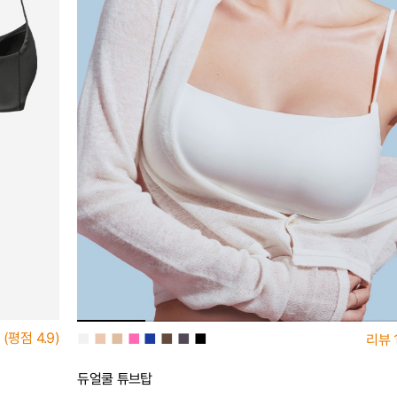
(평점
4.9)
■
■
■
■
■
■
■
■
리뷰
듀얼쿨 튜브탑