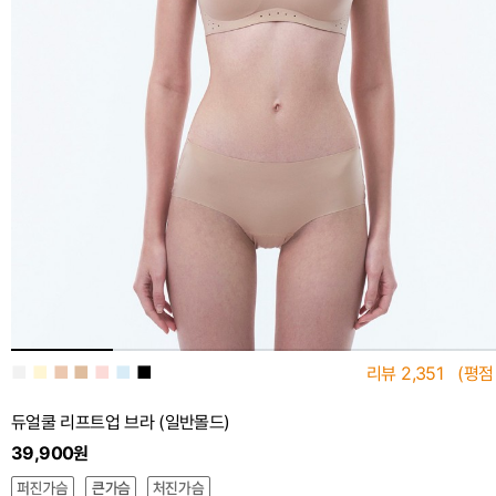
■
■
■
■
■
■
■
리뷰
2,351
(평점
듀얼쿨 리프트업 브라 (일반몰드)
39,900원