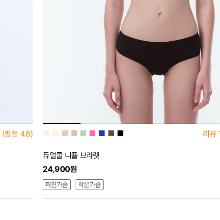
■
■
■
■
■
■
■
■
■
(평점
4.8)
리뷰
듀얼쿨 니플 브라렛
24,900원