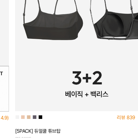
■
■
■
■
■
리뷰
839
4.9)
[5PACK] 듀얼쿨 튜브탑