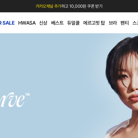
카카오채널 추가
하고 10,000원 쿠폰 받기
 SALE
HWASA
신상
베스트
듀얼쿨
에르고핏 탑
브라
팬티
스