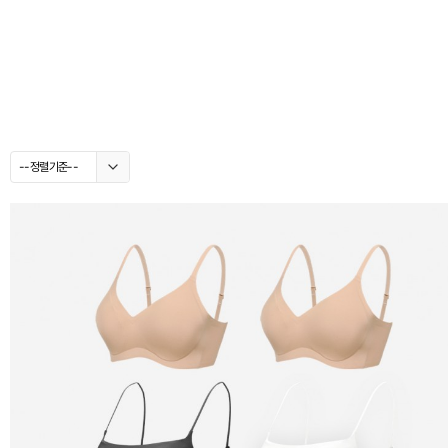
--정렬기준--