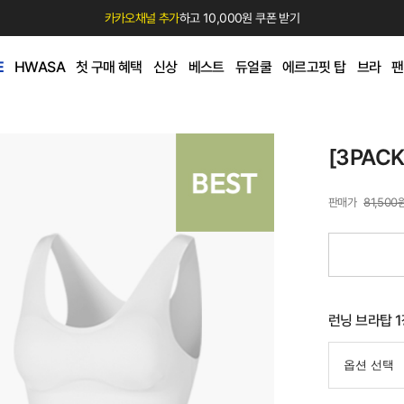
카카오채널 추가
하고 10,000원 쿠폰 받기
E
HWASA
첫 구매 혜택
신상
베스트
듀얼쿨
에르고핏 탑
브라
팬
[3PAC
81,500
런닝 브라탑 