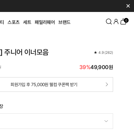
✕
0
티
스포츠
세트
패밀리웨어
브랜드
K] 주니어 이너모음
★
4.9
(
262
)
39%
49,900원
원
회원가입 후 75,000원 웰컴 쿠폰팩 받기
1장