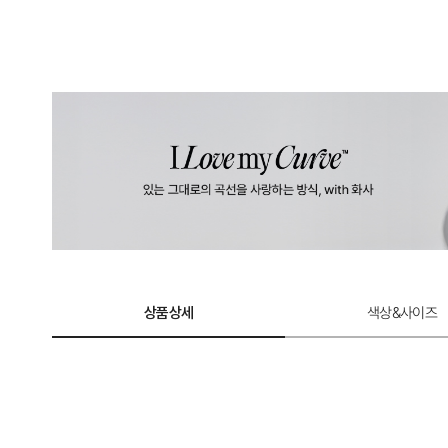
상품상세
색상&사이즈