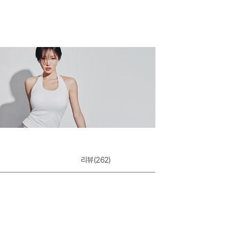
리뷰(
262
)