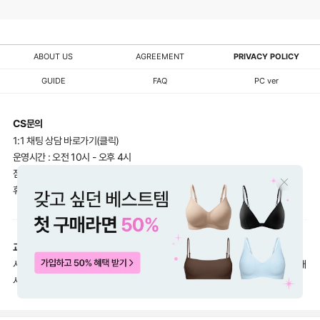
ABOUT US
AGREEMENT
PRIVACY POLICY
GUIDE
FAQ
PC ver
CS문의
1:1 채팅 상담 바로가기(클릭)
운영시간 : 오전 10시 - 오후 4시
점심시간 : 오후 12시 - 오후 1시
휴 무 : 주말 및 공휴일
교환 / 반품
서울시 금천구 가산디지털2로 83 신관M1층 가산벤처대리점 (주)컴포트랩 / 택배
사:한진택배