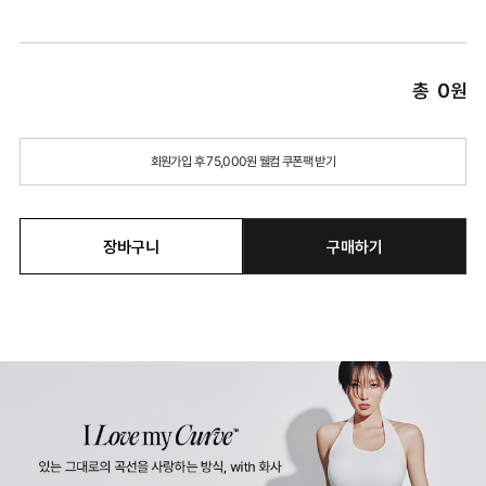
총
0
원
회원가입 후 75,000원 웰컴 쿠폰팩 받기
장바구니
구매하기