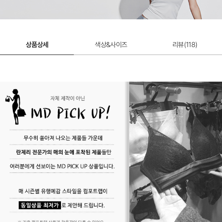
상품상세
색상&사이즈
리뷰(
118
)