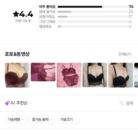
판매원: (주)컴포트랩
접수
제조국:
중국
· 수령 후 7일 이내 마이페이지 또는 1:1 채팅으로 접수 → 수령 후 10일 이내 도착분 처리
가능
배송비
· 단순변심 (사이즈·컬러·디자인 변경): 교환·반품 배송비 5,000원
· 불량 상품: 동일 상품(동일 컬러·사이즈) 1회 교환 / 다른 디자인 교환 시 배송비 5,000
원
· 빠른 수령이 필요할 경우, 교환보다 전체반품 후 재구매를 권장합니다.
(교환: 약 10영업일 / 반품: 약 7영업일 소요, 배송비 동일)
세트 교환 유의
· 옵션 품절 우려가 있으므로 세트 구매 시 함께 반송 권장
· 단품 반송 후 품절 시 대체 상품 안내 / 추가 접수 시 배송비 발생 가능
교환·반품 불가
· 수령 후 7일 초과 / 택 제거·세탁·착용·훼손·오염된 상품
· 불량·오배송이라도 택 제거 또는 세탁 후에는 불가
· 사이즈 허용 오차(약 1cm) / 실밥·미세 컬러 차이 등 대량생산 특성에 의한 사소한 차이
· 고객 부주의로 인한 변형·훼손·오염
· 다종 PACK 구성 상품의 부분 반품 및 타상품 교환 불가
[결제]
무통장(가상계좌)