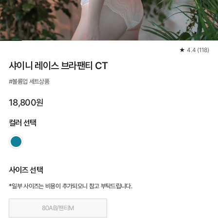
★
4.4
(
118
)
샤이니 레이스 브라팬티 CT
#볼륨업 세트상품
18,800원
컬러 선택
사이즈 선택
*일부 사이즈는 비용이 추가되오니 참고 부탁드립니다.
80AB/팬티M