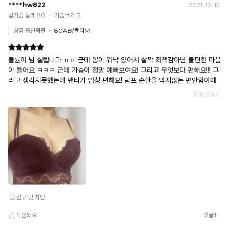
· 입금자명: ㈜컴포트랩 / 주문 후 3일 이내 입금 (기간 초과 시 자동 취소, 복구 불가)
· 금액·은행·계좌번호 오입력 시 송금 불가 → 정확히 확인 후 입금 / 문의: 1:1 채팅
· 여러 건 주문 시 가상계좌별로 각각 입금 (총액 일괄 입금 불가)
예) 1만원 A + 1만원 B → 각 1만원씩 입금 O / 합산 2만원 입금 ✕
휴대폰 결제
· 취소 가능: 결제한 당월 말일까지
예) 12/30 결제 → 12/31까지 취소 가능
· 당월 취소 불가 시: 수수료 3.5% 차감 후 현금 환불
쿠폰
· 일반 상품 구매 시에만 적용 가능
· 이벤트·1+1·세트·할인 적용 상품·ACC·프리미엄·다종구성 상품은 적용 불가
· 배송 준비 중이라도 송장 등록 후에는 주문 취소 불가
· 배송 중 미협의 반품 접수 시, 회수 완료 후 단순변심 반품으로 처리되어 배송비가 부과
됩니다.