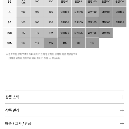
일
체
형
몰
드
가
슴
을
입
체
적
으
상품 스펙
로
소재 : 면 95%, 폴리우레탄 5%
상품 관리
감
몰드두께 : 5mm 패드 추가 가능
[Care Guide]
싸
배송 / 교환 / 반품
1. 고온 세탁은 제품 변형의 원인이 될 수 있으므로, 미지근한 물로 세탁해 주세요.