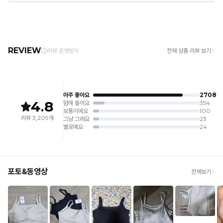
자
2. 기계 세탁을 할 경우 제품 손상 및 변형 방지를 위해, 반드시 세탁망을 사용해 주세요.
[배송]
3. 건조기 사용 시 고온으로 인한 제품 손상 및 변형이 발생할 수 있으므로 자연 건조해
연
· 택배사: 한진택배 (1588-0011) | 기본 배송비 2,500원 / 3만원 이상 무료배송
주세요.
· 제주 +3,000원 / 도서산간 +5,000원 (교환·반품 시 왕복 총 비용 11,000원
스
4. 짙은 색상과 밝은 색상은 분리하여 세탁해 주세요.
~15,000원)
5. 땀과 비 등에 젖은 상태로 방치할 경우, 변색 또는 이염현상이 나타날 수 있습니다.
러
· 평일 오전 10시 이전 결제 완료 시 당일 발송 (이후 1~3 영업일 소요)
6. 소비자 부주의로 인한 제품 손상은 보상되지 않습니다.
· 주문 폭주 시 순차 발송으로 배송이 지연될 수 있는 점 양해 부탁드리며, 배송 지연은 무
운
상 반품 사유에 해당하지 않습니다.
[Product Info]
가
제조원: (주)컴포트랩 협력 업체
[교환 / 반품]
슴
판매원: (주)컴포트랩
접수
제조국:
중국
· 수령 후 7일 이내 마이페이지 또는 1:1 채팅으로 접수 → 수령 후 10일 이내 도착분 처리
라
가능
인
배송비
을
· 단순변심 (사이즈·컬러·디자인 변경): 교환·반품 배송비 5,000원
· 불량 상품: 동일 상품(동일 컬러·사이즈) 1회 교환 / 다른 디자인 교환 시 배송비 5,000
완
원
성
· 빠른 수령이 필요할 경우, 교환보다 전체반품 후 재구매를 권장합니다.
(교환: 약 10영업일 / 반품: 약 7영업일 소요, 배송비 동일)
합
세트 교환 유의
니
· 옵션 품절 우려가 있으므로 세트 구매 시 함께 반송 권장
· 단품 반송 후 품절 시 대체 상품 안내 / 추가 접수 시 배송비 발생 가능
다.
교환·반품 불가