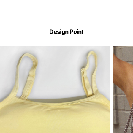
ERGOFIT®
기
Design Point
술
이
란?
ERGOFIT®
은
브
라
없
이
한