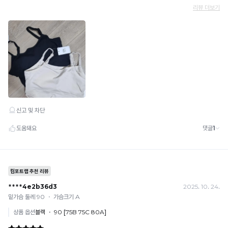
끔
한
핏
을
연
출
합
니
다.