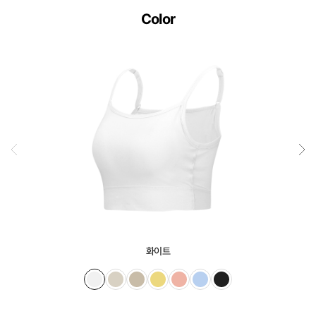
컴
Color
포
트
랩
의
인
체
공
학
설
계
기
술
화이트
입
니
다.