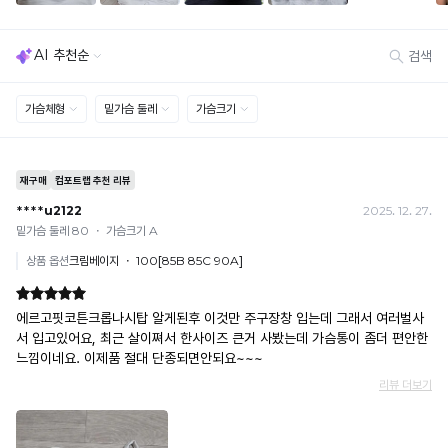
· 수령 후 7일 초과 / 택 제거·세탁·착용·훼손·오염된 상품
컵
· 불량·오배송이라도 택 제거 또는 세탁 후에는 불가
· 사이즈 허용 오차(약 1cm) / 실밥·미세 컬러 차이 등 대량생산 특성에 의한 사소한 차이
사
· 고객 부주의로 인한 변형·훼손·오염
이
· 다종 PACK 구성 상품의 부분 반품 및 타상품 교환 불가
즈
[결제]
에
무통장(가상계좌)
따
· 입금자명: ㈜컴포트랩 / 주문 후 3일 이내 입금 (기간 초과 시 자동 취소, 복구 불가)
· 금액·은행·계좌번호 오입력 시 송금 불가 → 정확히 확인 후 입금 / 문의: 1:1 채팅
라
· 여러 건 주문 시 가상계좌별로 각각 입금 (총액 일괄 입금 불가)
차
예) 1만원 A + 1만원 B → 각 1만원씩 입금 O / 합산 2만원 입금 ✕
별
휴대폰 결제
· 취소 가능: 결제한 당월 말일까지
화
예) 12/30 결제 → 12/31까지 취소 가능
된
· 당월 취소 불가 시: 수수료 3.5% 차감 후 현금 환불
몰
쿠폰
· 일반 상품 구매 시에만 적용 가능
드
· 이벤트·1+1·세트·할인 적용 상품·ACC·프리미엄·다종구성 상품은 적용 불가
설
· 배송 준비 중이라도 송장 등록 후에는 주문 취소 불가
· 배송 중 미협의 반품 접수 시, 회수 완료 후 단순변심 반품으로 처리되어 배송비가 부과
계
됩니다.