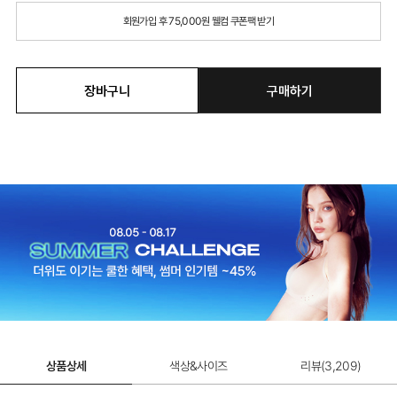
회원가입 후 75,000원 웰컴 쿠폰팩 받기
장바구니
구매하기
상품상세
색상&사이즈
리뷰(
3,209
)