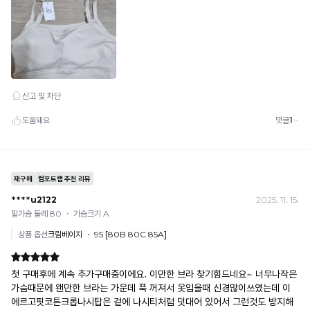
자
체
제
작
몰
드
로
들
뜸
과
눌
림
없
이
깔