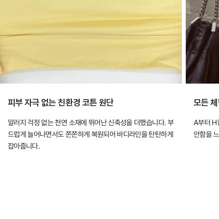
장
만
입
어
도
안
정
피부 자극 없는 친환경 코튼 원단
모든 체
적
알러지 걱정 없는 천연 소재에 뛰어난 신축성을 더했습니다. 부
A부터 H
인
드럽게 늘어나면서도 쫀쫀하게 복원되어 바디라인을 탄탄하게
안함을 느
핏
잡아줍니다.
을
완
성
하
는