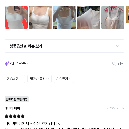
세트 교환 유의
· 옵션 품절 우려가 있으므로 세트 구매 시 함께 반송 권장
· 단품 반송 후 품절 시 대체 상품 안내 / 추가 접수 시 배송비 발생 가능
교환·반품 불가
· 수령 후 7일 초과 / 택 제거·세탁·착용·훼손·오염된 상품
· 불량·오배송이라도 택 제거 또는 세탁 후에는 불가
· 사이즈 허용 오차(약 1cm) / 실밥·미세 컬러 차이 등 대량생산 특성에 의한 사소한 차이
· 고객 부주의로 인한 변형·훼손·오염
· 다종 PACK 구성 상품의 부분 반품 및 타상품 교환 불가
[결제]
무통장(가상계좌)
· 입금자명: ㈜컴포트랩 / 주문 후 3일 이내 입금 (기간 초과 시 자동 취소, 복구 불가)
· 금액·은행·계좌번호 오입력 시 송금 불가 → 정확히 확인 후 입금 / 문의: 1:1 채팅
· 여러 건 주문 시 가상계좌별로 각각 입금 (총액 일괄 입금 불가)
예) 1만원 A + 1만원 B → 각 1만원씩 입금 O / 합산 2만원 입금 ✕
휴대폰 결제
· 취소 가능: 결제한 당월 말일까지
예) 12/30 결제 → 12/31까지 취소 가능
· 당월 취소 불가 시: 수수료 3.5% 차감 후 현금 환불
쿠폰