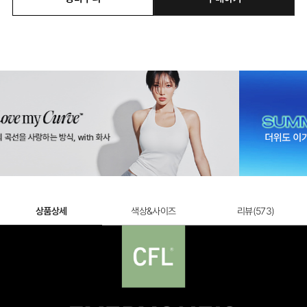
쿨실크 레이시 속바지
쿨실크 베이직 속바지
12,900원
12,900원
상품상세
색상&사이즈
리뷰(
573
)