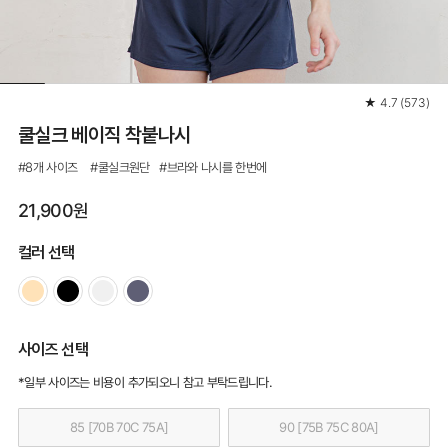
★
4.7
(
573
)
쿨실크 베이직 착붙나시
#8개 사이즈 #쿨실크원단 #브라와 나시를 한번에
21,900원
컬러 선택
사이즈 선택
*일부 사이즈는 비용이 추가되오니 참고 부탁드립니다.
85 [70B 70C 75A]
90 [75B 75C 80A]