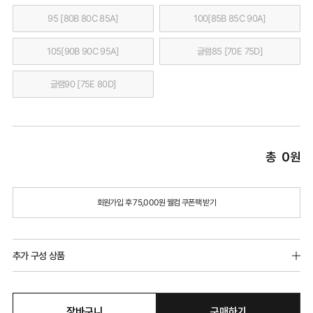
95 [80B 80C 85A]
100[85B 85C 90A]
105[90B 90C 95A]
글램85 [70E 75D]
글램90 [75E 80D]
총
0
원
회원가입 후 75,000원 웰컴 쿠폰팩 받기
추가 구성 상품
장바구니
구매하기