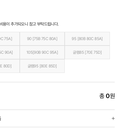
 비용이 추가되오니 참고 부탁드립니다.
0C 75A]
90 [75B 75C 80A]
95 [80B 80C 85A]
5C 90A]
105[90B 90C 95A]
글램85 [70E 75D]
E 80D]
글램95 [80E 85D]
총
0
원
품