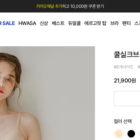
카카오채널 추가
하고 10,000원 쿠폰 받기
 SALE
HWASA
신상
베스트
듀얼쿨
에르고핏 탑
브라
팬티
스
쿨실크브
#8개사이즈 #
21,900원
컬러 선택