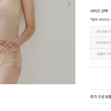
사이즈 선택
*일부 사이즈는
85 [70B 7
100[85B 8
글램90 [75
추가 구성 상