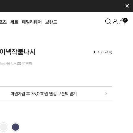
✕
0
포츠
세트
패밀리웨어
브랜드
이넥착붙나시
★
4.7
(
744
)
브라와 나시를 한번에
회원가입 후 75,000원 웰컴 쿠폰팩 받기