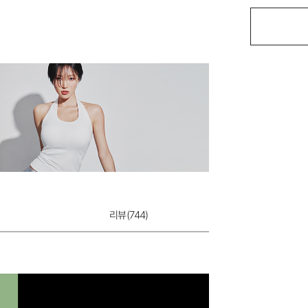
쿨실크 레이시 속
12,900원
리뷰(
744
)