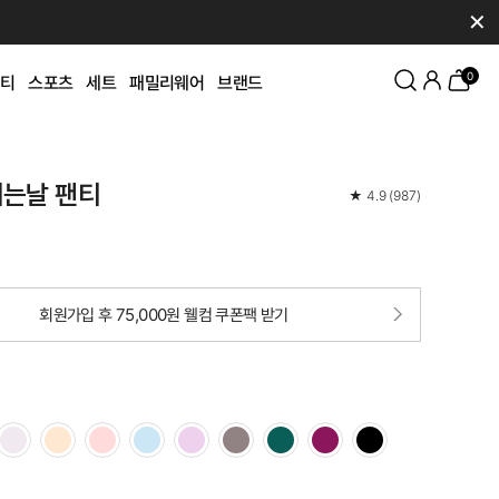
✕
0
티
스포츠
세트
패밀리웨어
브랜드
쉬는날 팬티
★
4.9
(
987
)
회원가입 후 75,000원 웰컴 쿠폰팩 받기