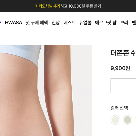
카카오채널 추가
하고 10,000원 쿠폰 받기
E
HWASA
첫 구매 혜택
신상
베스트
듀얼쿨
에르고핏 탑
브라
팬
더쫀쫀 
9,900원
컬러 선택