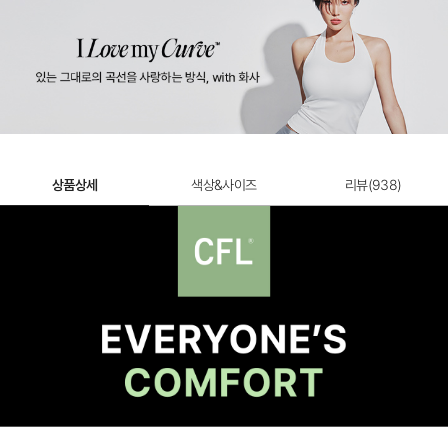
상품상세
색상&사이즈
리뷰(
938
)