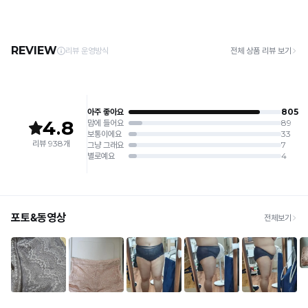
· 택배사: 한진택배 (1588-0011) | 기본 배송비 2,500원 / 3만원 이상 무료배송
주세요.
· 제주 +3,000원 / 도서산간 +5,000원 (교환·반품 시 왕복 총 비용 11,000원
4. 짙은 색상과 밝은 색상은 분리하여 세탁해 주세요.
~15,000원)
5. 땀과 비 등에 젖은 상태로 방치할 경우, 변색 또는 이염현상이 나타날 수 있습니다.
· 평일 오전 10시 이전 결제 완료 시 당일 발송 (이후 1~3 영업일 소요)
6. 소비자 부주의로 인한 제품 손상은 보상되지 않습니다.
· 주문 폭주 시 순차 발송으로 배송이 지연될 수 있는 점 양해 부탁드리며, 배송 지연은 무
상 반품 사유에 해당하지 않습니다.
[Product Info]
제조원: (주)컴포트랩 협력 업체
[교환 / 반품]
판매원: (주)컴포트랩
접수
제조국:
중국
· 수령 후 7일 이내 마이페이지 또는 1:1 채팅으로 접수 → 수령 후 10일 이내 도착분 처리
가능
배송비
· 단순변심 (사이즈·컬러·디자인 변경): 교환·반품 배송비 5,000원
· 불량 상품: 동일 상품(동일 컬러·사이즈) 1회 교환 / 다른 디자인 교환 시 배송비 5,000
원
· 빠른 수령이 필요할 경우, 교환보다 전체반품 후 재구매를 권장합니다.
(교환: 약 10영업일 / 반품: 약 7영업일 소요, 배송비 동일)
세트 교환 유의
· 옵션 품절 우려가 있으므로 세트 구매 시 함께 반송 권장
· 단품 반송 후 품절 시 대체 상품 안내 / 추가 접수 시 배송비 발생 가능
교환·반품 불가
· 수령 후 7일 초과 / 택 제거·세탁·착용·훼손·오염된 상품