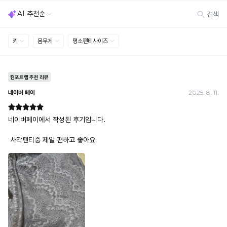
· 불량·오배송이라도 택 제거 또는 세탁 후에는 불가
· 사이즈 허용 오차(약 1cm) / 실밥·미세 컬러 차이 등 대량생산 특성에 의한 사소한 차이
· 고객 부주의로 인한 변형·훼손·오염
· 다종 PACK 구성 상품의 부분 반품 및 타상품 교환 불가
[결제]
무통장(가상계좌)
· 입금자명: ㈜컴포트랩 / 주문 후 3일 이내 입금 (기간 초과 시 자동 취소, 복구 불가)
· 금액·은행·계좌번호 오입력 시 송금 불가 → 정확히 확인 후 입금 / 문의: 1:1 채팅
· 여러 건 주문 시 가상계좌별로 각각 입금 (총액 일괄 입금 불가)
예) 1만원 A + 1만원 B → 각 1만원씩 입금 O / 합산 2만원 입금 ✕
휴대폰 결제
· 취소 가능: 결제한 당월 말일까지
예) 12/30 결제 → 12/31까지 취소 가능
· 당월 취소 불가 시: 수수료 3.5% 차감 후 현금 환불
쿠폰
· 일반 상품 구매 시에만 적용 가능
· 이벤트·1+1·세트·할인 적용 상품·ACC·프리미엄·다종구성 상품은 적용 불가
· 배송 준비 중이라도 송장 등록 후에는 주문 취소 불가
· 배송 중 미협의 반품 접수 시, 회수 완료 후 단순변심 반품으로 처리되어 배송비가 부과
됩니다.