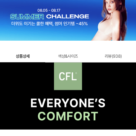
상품상세
색상&사이즈
리뷰(
938
)