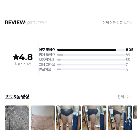
· 택배사: 한진택배 (1588-0011) | 기본 배송비 2,500원 / 3만원 이상 무료배송
주세요.
· 제주 +3,000원 / 도서산간 +5,000원 (교환·반품 시 왕복 총 비용 11,000원
4. 짙은 색상과 밝은 색상은 분리하여 세탁해 주세요.
~15,000원)
5. 땀과 비 등에 젖은 상태로 방치할 경우, 변색 또는 이염현상이 나타날 수 있습니다.
· 평일 오전 10시 이전 결제 완료 시 당일 발송 (이후 1~3 영업일 소요)
6. 소비자 부주의로 인한 제품 손상은 보상되지 않습니다.
· 주문 폭주 시 순차 발송으로 배송이 지연될 수 있는 점 양해 부탁드리며, 배송 지연은 무
상 반품 사유에 해당하지 않습니다.
[Product Info]
제조원: (주)컴포트랩 협력 업체
[교환 / 반품]
판매원: (주)컴포트랩
접수
제조국:
중국
· 수령 후 7일 이내 마이페이지 또는 1:1 채팅으로 접수 → 수령 후 10일 이내 도착분 처리
가능
배송비
· 단순변심 (사이즈·컬러·디자인 변경): 교환·반품 배송비 5,000원
· 불량 상품: 동일 상품(동일 컬러·사이즈) 1회 교환 / 다른 디자인 교환 시 배송비 5,000
원
· 빠른 수령이 필요할 경우, 교환보다 전체반품 후 재구매를 권장합니다.
(교환: 약 10영업일 / 반품: 약 7영업일 소요, 배송비 동일)
세트 교환 유의
· 옵션 품절 우려가 있으므로 세트 구매 시 함께 반송 권장
· 단품 반송 후 품절 시 대체 상품 안내 / 추가 접수 시 배송비 발생 가능
교환·반품 불가
· 수령 후 7일 초과 / 택 제거·세탁·착용·훼손·오염된 상품