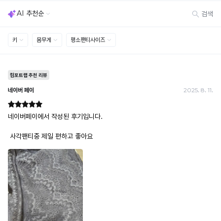
· 불량·오배송이라도 택 제거 또는 세탁 후에는 불가
· 사이즈 허용 오차(약 1cm) / 실밥·미세 컬러 차이 등 대량생산 특성에 의한 사소한 차이
· 고객 부주의로 인한 변형·훼손·오염
· 다종 PACK 구성 상품의 부분 반품 및 타상품 교환 불가
[결제]
무통장(가상계좌)
· 입금자명: ㈜컴포트랩 / 주문 후 3일 이내 입금 (기간 초과 시 자동 취소, 복구 불가)
· 금액·은행·계좌번호 오입력 시 송금 불가 → 정확히 확인 후 입금 / 문의: 1:1 채팅
· 여러 건 주문 시 가상계좌별로 각각 입금 (총액 일괄 입금 불가)
예) 1만원 A + 1만원 B → 각 1만원씩 입금 O / 합산 2만원 입금 ✕
휴대폰 결제
· 취소 가능: 결제한 당월 말일까지
예) 12/30 결제 → 12/31까지 취소 가능
· 당월 취소 불가 시: 수수료 3.5% 차감 후 현금 환불
쿠폰
· 일반 상품 구매 시에만 적용 가능
· 이벤트·1+1·세트·할인 적용 상품·ACC·프리미엄·다종구성 상품은 적용 불가
· 배송 준비 중이라도 송장 등록 후에는 주문 취소 불가
· 배송 중 미협의 반품 접수 시, 회수 완료 후 단순변심 반품으로 처리되어 배송비가 부과
됩니다.