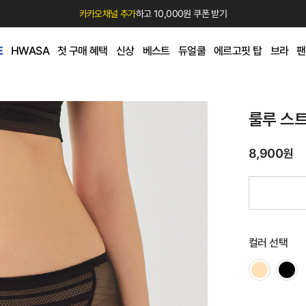
카카오채널 추가
하고 10,000원 쿠폰 받기
E
HWASA
첫 구매 혜택
신상
베스트
듀얼쿨
에르고핏 탑
브라
팬
룰루 스
8,900원
컬러 선택