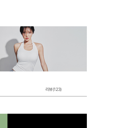
리뷰(
123
)