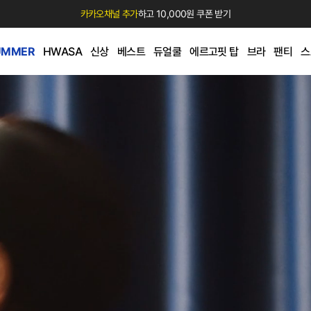
카카오채널 추가
하고 10,000원 쿠폰 받기
UMMER
HWASA
신상
베스트
듀얼쿨
에르고핏 탑
브라
팬티
스