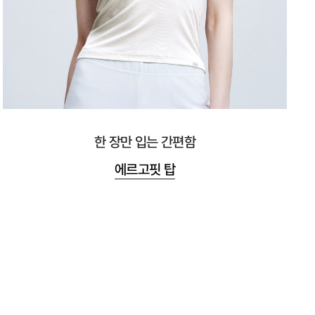
한 장만 입는 간편함
에르고핏 탑