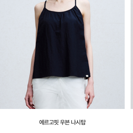
에르고핏 우븐 나시탑