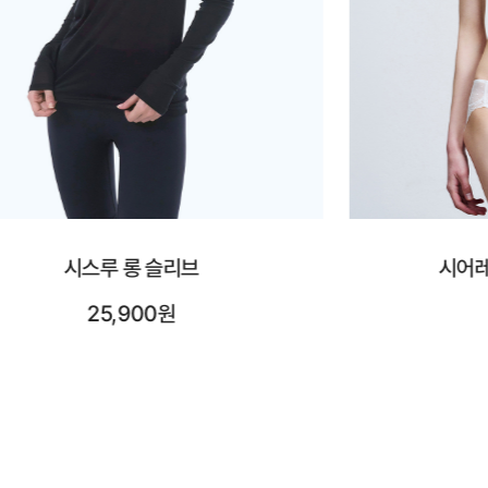
시어레이스 브이넥 브라렛
시어레
42,900원