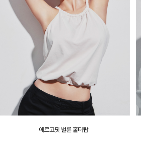
에르고핏 벌룬 홀터탑