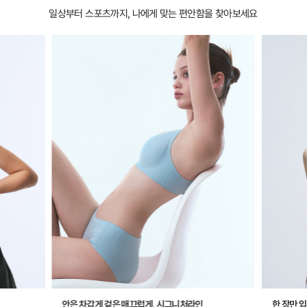
일상부터 스포츠까지, 나에게 맞는 편안함을 찾아보세요
안은 차갑게 겉은 매끄럽게, 시그니처라인
한 장만 