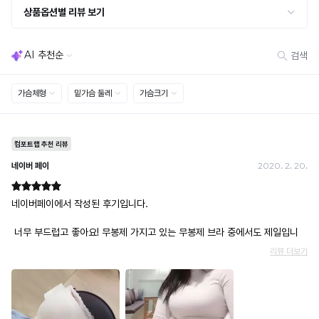
· 사이즈 허용 오차(약 1cm) / 실밥·미세 컬러 차이 등 대량생산 특성에 의한 사소한 차이
· 고객 부주의로 인한 변형·훼손·오염
· 다종 PACK 구성 상품의 부분 반품 및 타상품 교환 불가
[결제]
무통장(가상계좌)
· 입금자명: ㈜컴포트랩 / 주문 후 3일 이내 입금 (기간 초과 시 자동 취소, 복구 불가)
· 금액·은행·계좌번호 오입력 시 송금 불가 → 정확히 확인 후 입금 / 문의: 1:1 채팅
· 여러 건 주문 시 가상계좌별로 각각 입금 (총액 일괄 입금 불가)
예) 1만원 A + 1만원 B → 각 1만원씩 입금 O / 합산 2만원 입금 ✕
휴대폰 결제
· 취소 가능: 결제한 당월 말일까지
예) 12/30 결제 → 12/31까지 취소 가능
· 당월 취소 불가 시: 수수료 3.5% 차감 후 현금 환불
쿠폰
· 일반 상품 구매 시에만 적용 가능
· 이벤트·1+1·세트·할인 적용 상품·ACC·프리미엄·다종구성 상품은 적용 불가
· 배송 준비 중이라도 송장 등록 후에는 주문 취소 불가
· 배송 중 미협의 반품 접수 시, 회수 완료 후 단순변심 반품으로 처리되어 배송비가 부과
됩니다.