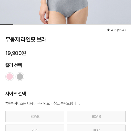
★
4.6
(
524
)
무봉제 라인핏 브라
19,900원
컬러 선택
사이즈 선택
*일부 사이즈는 비용이 추가되오니 참고 부탁드립니다.
80AB
90AB
75C
80C