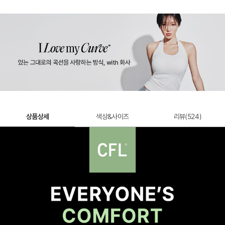
라인핏팬티
7,900원
상품상세
색상&사이즈
리뷰(
524
)