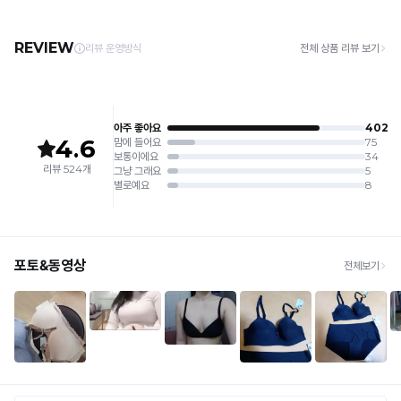
· 제주 +3,000원 / 도서산간 +5,000원 (교환·반품 시 왕복 총 비용 11,000원
4. 짙은 색상과 밝은 색상은 분리하여 세탁해 주세요.
~15,000원)
5. 땀과 비 등에 젖은 상태로 방치할 경우, 변색 또는 이염현상이 나타날 수 있습니다.
· 평일 오전 10시 이전 결제 완료 시 당일 발송 (이후 1~3 영업일 소요)
6. 소비자 부주의로 인한 제품 손상은 보상되지 않습니다.
· 주문 폭주 시 순차 발송으로 배송이 지연될 수 있는 점 양해 부탁드리며, 배송 지연은 무
상 반품 사유에 해당하지 않습니다.
[Product Info]
제조원: (주)컴포트랩 협력 업체
[교환 / 반품]
판매원: (주)컴포트랩
접수
제조국:
중국
· 수령 후 7일 이내 마이페이지 또는 1:1 채팅으로 접수 → 수령 후 10일 이내 도착분 처리
가능
배송비
· 단순변심 (사이즈·컬러·디자인 변경): 교환·반품 배송비 5,000원
· 불량 상품: 동일 상품(동일 컬러·사이즈) 1회 교환 / 다른 디자인 교환 시 배송비 5,000
원
· 빠른 수령이 필요할 경우, 교환보다 전체반품 후 재구매를 권장합니다.
(교환: 약 10영업일 / 반품: 약 7영업일 소요, 배송비 동일)
세트 교환 유의
· 옵션 품절 우려가 있으므로 세트 구매 시 함께 반송 권장
· 단품 반송 후 품절 시 대체 상품 안내 / 추가 접수 시 배송비 발생 가능
교환·반품 불가
· 수령 후 7일 초과 / 택 제거·세탁·착용·훼손·오염된 상품
· 불량·오배송이라도 택 제거 또는 세탁 후에는 불가