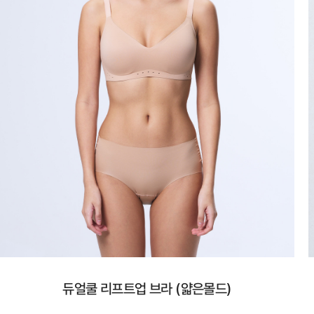
듀얼쿨 리프트업 브라 (얇은몰드)