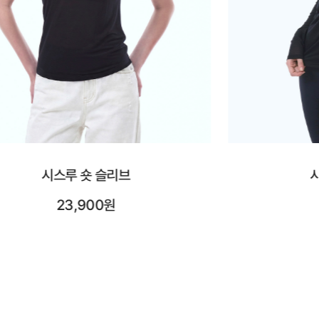
시스루 롱 슬리브
시어레
25,900원