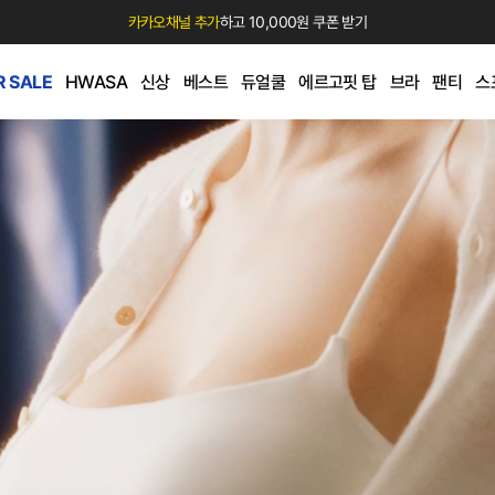
카카오채널 추가
하고 10,000원 쿠폰 받기
 SALE
HWASA
신상
베스트
듀얼쿨
에르고핏 탑
브라
팬티
스