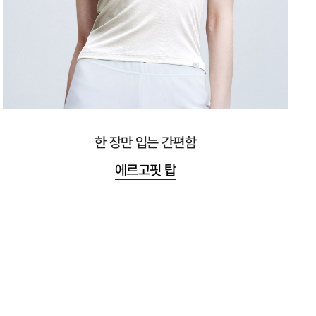
한 장만 입는 간편함
에르고핏 탑