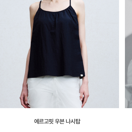
에르고핏 우븐 나시탑