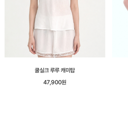
시스루 숏 슬리브
23,900원