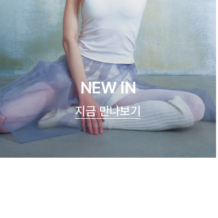
NEW IN
지금 만나보기
쿨실크 루루 캐미탑
47,900원