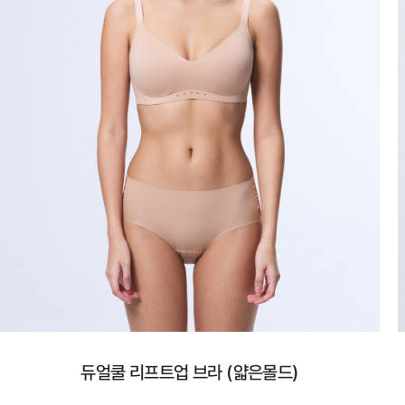
듀얼쿨 리프트업 브라 (얇은몰드)