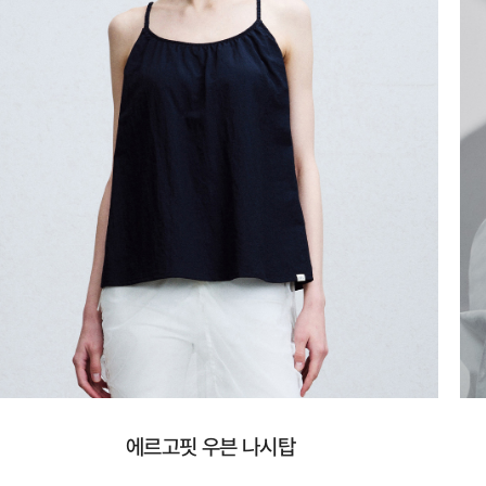
에르고핏 우븐 나시탑