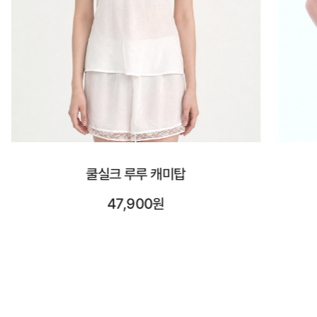
시스루 숏 슬리브
23,900원