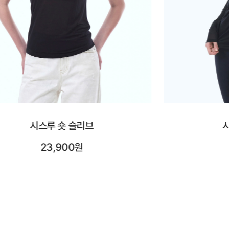
시스루 롱 슬리브
시어레
25,900원