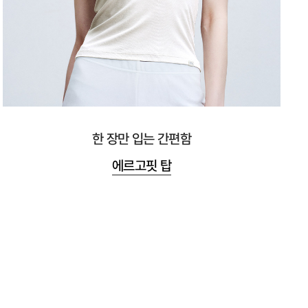
한 장만 입는 간편함
에르고핏 탑