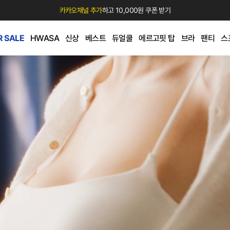
카카오채널 추가
하고 10,000원 쿠폰 받기
 SALE
HWASA
신상
베스트
듀얼쿨
에르고핏 탑
브라
팬티
스