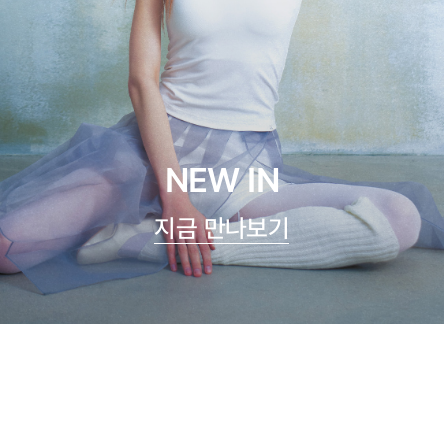
NEW IN
지금 만나보기
쿨실크 루루 캐미탑
47,900원