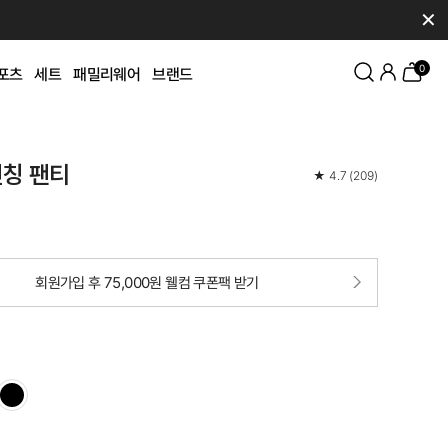
✕
0
포츠
세트
패밀리웨어
브랜드
펀칭 팬티
★
4.7
(
209
)
회원가입 후 75,000원 웰컴 쿠폰팩 받기