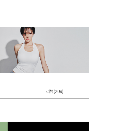
리뷰(
209
)