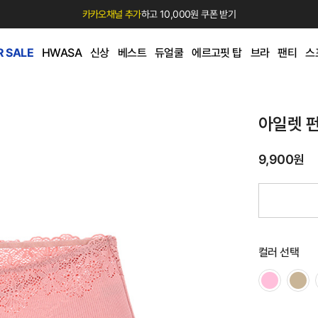
카카오채널 추가
하고 10,000원 쿠폰 받기
 SALE
HWASA
신상
베스트
듀얼쿨
에르고핏 탑
브라
팬티
스
아일렛 
9,900원
컬러 선택