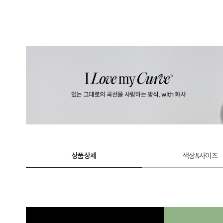
상품상세
색상&사이즈