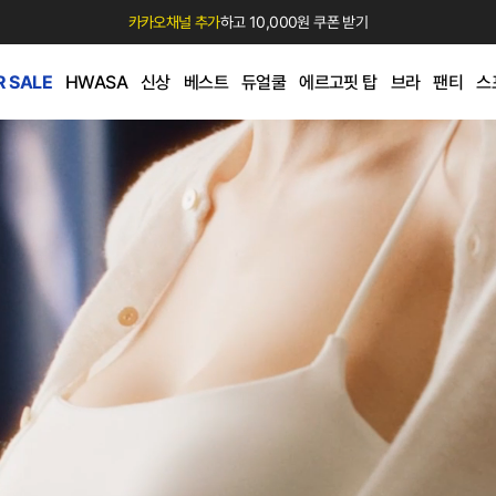
카카오채널 추가
하고 10,000원 쿠폰 받기
 SALE
HWASA
신상
베스트
듀얼쿨
에르고핏 탑
브라
팬티
스