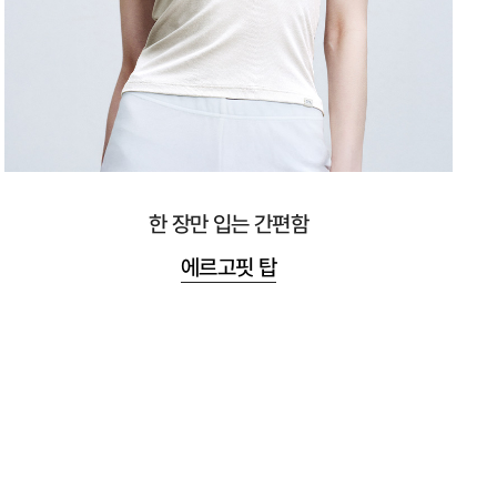
한 장만 입는 간편함
에르고핏 탑