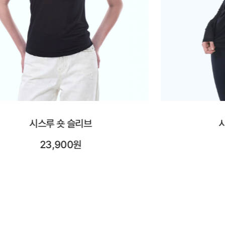
시스루 롱 슬리브
시어레
25,900원