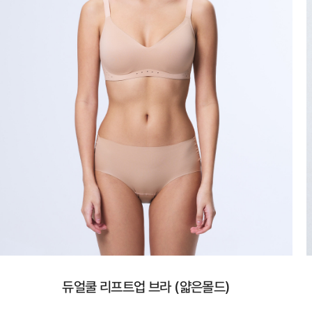
듀얼쿨 리프트업 브라 (얇은몰드)