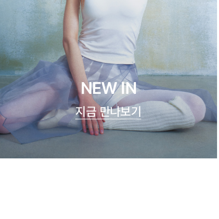
NEW IN
지금 만나보기
쿨실크 루루 캐미탑
47,900원