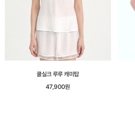
시스루 숏 슬리브
23,900원