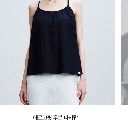
에르고핏 우븐 나시탑