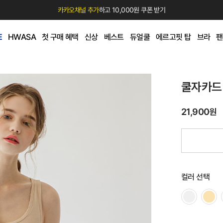
카카오채널 추가
하고 10,000원 쿠폰 받기
E
HWASA
첫 구매 혜택
신상
베스트
듀얼쿨
에르고핏 탑
브라
팬
쿨자카드
21,900원
컬러 선택