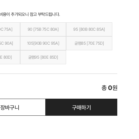
 비용이 추가되오니 참고 부탁드립니다.
0C 75A]
90 [75B 75C 80A]
95 [80B 80C 85A]
5C 90A]
105[90B 90C 95A]
글램85 [70E 75D]
E 80D]
글램95 [80E 85D]
총
0
원
장바구니
구매하기