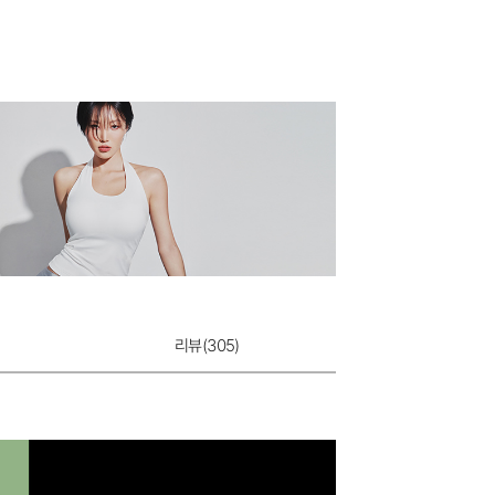
리뷰(
305
)